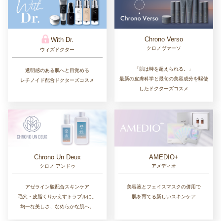
Chrono Verso
With Dr.
クロノヴァーソ
ウィズドクター
「肌は時を超えられる。」
透明感のある肌へと目覚める
最新の皮膚科学と最旬の美容成分を駆使
レチノイド配合ドクターズコスメ
したドクターズコスメ
Chrono Un Deux
AMEDIO+
クロノ アンドゥ
アメディオ
アゼライン酸配合スキンケア
美容液とフェイスマスクの併用で
毛穴・皮脂くりかえすトラブルに。
肌を育てる新しいスキンケア
均一な美しさ、なめらかな肌へ。