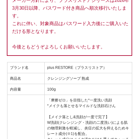
メーカー方針により、プラスリストアシリーズは2026年
3月30日以降、パスワード付き商品へ順次移行いたしま
す。
これに伴い、対象商品はパスワード入力後にご購入いた
だける形となります。
今後ともどうぞよろしくお願いいたします。
ブランド名
plus RESTORE（プラスリストア）
商品名
クレンジングソープ 熟成
内容量
100g
「摩擦ゼロ」を目指した*一度洗い洗顔
*メイクも落とせるマイルドな洗顔石けん
【メイク落とし&洗顔が一度で完了】
W洗顔(クレンジング・洗顔の二度洗い)による肌
の物理刺激を軽減し、炎症の拡大を抑えるためキ
レート成分(※1)を配合。