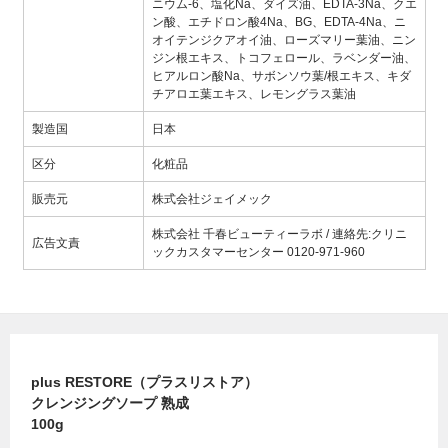
ニウム-6、塩化Na、ダイズ油、EDTA-3Na、クエ
ン酸、エチドロン酸4Na、BG、EDTA-4Na、ニ
オイテンジクアオイ油、ローズマリー葉油、ニン
ジン根エキス、トコフェロール、ラベンダー油、
ヒアルロン酸Na、サボンソウ葉/根エキス、キダ
チアロエ葉エキス、レモングラス葉油
製造国
日本
区分
化粧品
販売元
株式会社ジェイメック
株式会社 千春ビューティーラボ / 連絡先:クリニ
広告文責
ックカスタマーセンター 0120-971-960
plus RESTORE（プラスリストア）
クレンジングソープ 熟成
100g