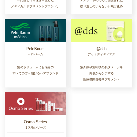
専門性と日常性を両立した
アスリートのために開発された
メディカルサプリメントブランド。
塗り直しのいらない日焼け止め
PeloBaum
@dds
ペロバーム
アットディディエス
髪のボリュームにお悩みの
紫外線や施術後の肌ダメージを
すべての方へ届けるヘアブランド
内側からケアする
医療機関専売サプリメント
Osmo Series
オスモシリーズ