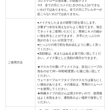
コレステロール溶出量」の比較テスト
※3 全ての方にコメド(にきびのもと)ができな
いわけではありません。全ての方にアレルギーが
起こらないわけではありません。
●メイクをしたままの状態で顔を濡らします。
少量ずつ水分を加えながらよく泡立てます。泡立
てネットをご使用いただくと、簡単にキメの細か
い泡を作ることができます。 片手にたっぷりの
泡がのるくらいが目安です。
●たっぷりの泡で顔を包み込むように優しく洗っ
てください。
●洗顔後は、水またはぬるま湯で洗い流してくだ
さい。メイク落としと洗顔の両方ができます。
ご使用方法
★マスカラや濃いアイメイクは、目元にソープの
泡をのせて30～60秒程度置いた後に洗い流して
ください。
ウォータープルーフタイプのマスカラは落ちにく
い場合があります。その場合は、専用のリムーバ
ーを使用してください。
★枠練タイプの石けんは溶けやすいので、使用後
はよく水気をきり、通気性のよい場所で保管して
ください。