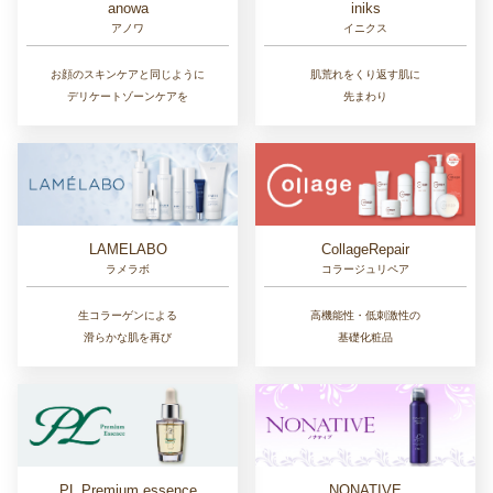
anowa
iniks
アノワ
イニクス
お顔のスキンケアと同じように
肌荒れをくり返す肌に
デリケートゾーンケアを
先まわり
LAMELABO
CollageRepair
ラメラボ
コラージュリペア
生コラーゲンによる
高機能性・低刺激性の
滑らかな肌を再び
基礎化粧品
NONATIVE
PL Premium essence