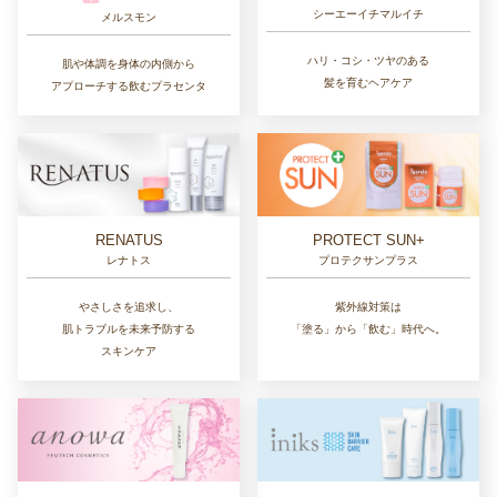
シーエーイチマルイチ
メルスモン
ハリ・コシ・ツヤのある
肌や体調を身体の内側から
髪を育むヘアケア
アプローチする飲むプラセンタ
RENATUS
PROTECT SUN+
レナトス
プロテクサンプラス
やさしさを追求し、
紫外線対策は
肌トラブルを未来予防する
「塗る」から「飲む」時代へ。
スキンケア