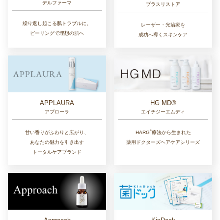
デルファーマ
プラスリストア
繰り返し起こる肌トラブルに。
レーザー・光治療を
ピーリングで理想の肌へ
成功へ導くスキンケア
APPLAURA
HG MD®
アプローラ
エイチジーエムディ
®︎
甘い香りがふわりと広がり、
HARG
療法から生まれた
あなたの魅力を引き出す
薬用ドクターズヘアケアシリーズ
トータルケアブランド