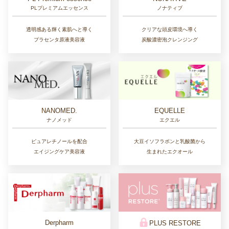
ノナティブ
PLプレミアムエッセンス
クリアな頭皮環境へ導く
透明感ある輝く素肌へと導く
炭酸濃密泡クレンジング
プラセンタ原液美容液
NANOMED.
EQUELLE
ナノメッド
エクエル
ピュアレチノールを配合
大豆イソフラボンと乳酸菌から
エイジングケア美容液
生まれたエクオール
Derpharm
PLUS RESTORE