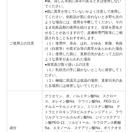
●傷、湿しん等肌に異常のあるときは使用しない
でください。
●肌に異常が生じていないかよく注意して使用し
てください。化粧品が肌に合わないとき即ち次の
ような場合には、使用を中断してください。その
まま化粧品類の使用を続けますと、症状を悪化さ
せることがありますので、皮膚科専門医等にご相
談されることをおすすめします。
ご使用上の注意
（１）使用中、赤み、はれ、かゆみ、刺激、色抜
け（白斑等）や黒ずみ等の異常があらわれた場合
（２）使用した肌に、直射日光があたって上記の
ような異常があらわれた場合
●保管及び取り扱い上の注意
（１）乳幼児の手に届かないところに保管してく
ださい。
（２）極端に高温又は低温の場所、直射日光のあ
たる場所には保管しないでください。
グリセリン、水、パルミチン酸Na、スクロー
ス、オレイン酸Na、ラウリン酸Na、PEG-11メ
チルエーテルジメチコン、ミリスチン酸Na、テ
トラヒドロキシプロピルエチレンジアミン、ラウ
リルグリコールカルボン酸Na、ジイソステアリ
ン酸PEG-12、ソルビトール、ラウロアンホ酢酸
成分
Na、エタノール、ステアリン酸Na、ポリクオタ