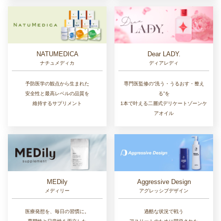
NATUMEDICA
Dear LADY.
ナチュメディカ
ディアレディ
予防医学の観点から生まれた
専門医監修の“洗う・うるおす・整え
安全性と最高レベルの品質を
る”を
維持するサプリメント
1本で叶える二層式デリケートゾーンケ
アオイル
MEDily
Aggressive Design
メディリー
アグレッシブデザイン
医療発想を、毎日の習慣に。
過酷な状況で戦う