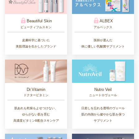
Beautiful Skin
ALBEX
ビューティフルスキン
アルベックス
皮膚科学に基づいた
医師が選んだ
美肌理論を生かしたブランド
体に優しい乳酸菌サプリメント
Dr.Vitamin
Nutro Veil
ドクタービタミン
ニュートロヴェール
肌あれも乾燥もよせつけない、
日差しを忘れる透明のヴェール
ゆらがない肌を育む
肌の内側から健やかな肌を保つ
高濃度ビタミンB配合スキンケア
サプリメント