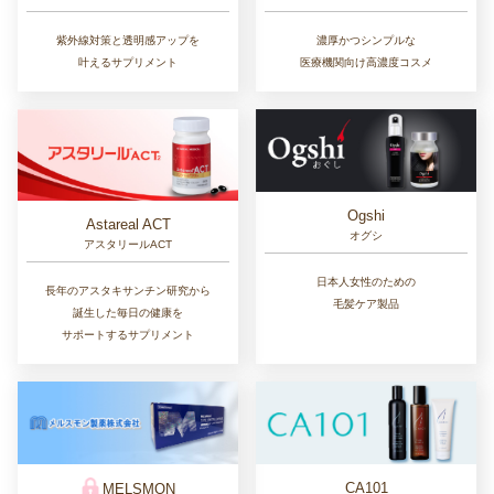
紫外線対策と透明感アップを
濃厚かつシンプルな
叶えるサプリメント
医療機関向け高濃度コスメ
Ogshi
Astareal ACT
オグシ
アスタリールACT
日本人女性のための
長年のアスタキサンチン研究から
毛髪ケア製品
誕生した毎日の健康を
サポートするサプリメント
CA101
MELSMON