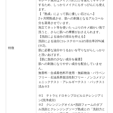
キレート成分はメイク汚れだけを選んでキャッチ
するため、しっかりメイクにもすっぴんにも使え
ます。
【『熟成』によって肌に優しい石けんへ】
2ヶ月間熟成させ、肌への刺激となるアルコール
分を蒸発させています。
泡立てネット等を使いたっぷりのキメ細かい泡で
洗うと、さらに肌への摩擦がおさえられます。
【洗顔による油分の溶出を抑える】
洗顔による油分(コレステロール)の溶出率20%減
(※2)。
特徴
肌に必要な油分やうるおいを守りながらしっかり
と洗いあげます。
【肌に負担の少ない成分を厳選】
肌への刺激になりやすい成分を配合していませ
ん。
無香料・合成着色料不使用・無鉱物油・パラベン
フリー・石油系界面活性剤フリー・ノンコメドジ
ェニックテスト・アレルギーテスト・パッチスト
済み※3
※1 テトラヒドロキシプロピルエチレンジアミ
ン(洗浄成分)
※2 クレンジングオイル+洗顔フォームのダブ
ル洗顔とクレンジングソープ熟成との「洗顔力と