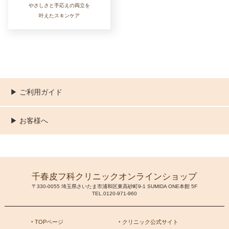
やさしさと手応えの両立を
叶えたスキンケア
▶︎ ご利用ガイド
ご利用ガイド
決済／配送／送料について
取り扱い商品一覧
顧客情報の取扱について
特定商取引法の表記
▶︎ お客様へ
新規会員登録
MYページ
買い物カゴ
よくあるご質問
お問い合わせ
千春皮フ科クリニックオンラインショップ
〒330-0055 埼玉県さいたま市浦和区東高砂町9-1 SUMIDA ONE本館 5F
TEL.0120-971-960
‣ TOPページ
‣ クリニック公式サイト