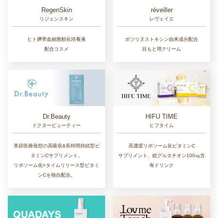
RegenSkin
réveiller
リジェンスキン
レヴェイエ
ヒト臍帯血細胞順化培養液
ボツリヌストキシン由来成分配合
配合コスメ
目もと用クリーム
Dr.Beauty
HIFU TIME
ドクタービューティー
ヒフタイム
美容医療発想の高吸収&長時間持続型ビ
高濃度リポソーム化ビタミンC
タミンCサプリメント。
サプリメント、総グルタチオン100㎎含
リポソーム化×タイムリリース型ビタミ
有ドリンク
ンCを独自配合。