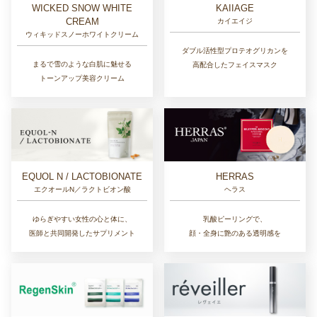
WICKED SNOW WHITE
KAIIAGE
CREAM
カイエイジ
ウィキッドスノーホワイトクリーム
ダブル活性型プロテオグリカンを
まるで雪のような白肌に魅せる
高配合したフェイスマスク
トーンアップ美容クリーム
EQUOL N / LACTOBIONATE
HERRAS
エクオールN／ラクトビオン酸
ヘラス
ゆらぎやすい女性の心と体に、
乳酸ピーリングで、
医師と共同開発したサプリメント
顔・全身に艶のある透明感を