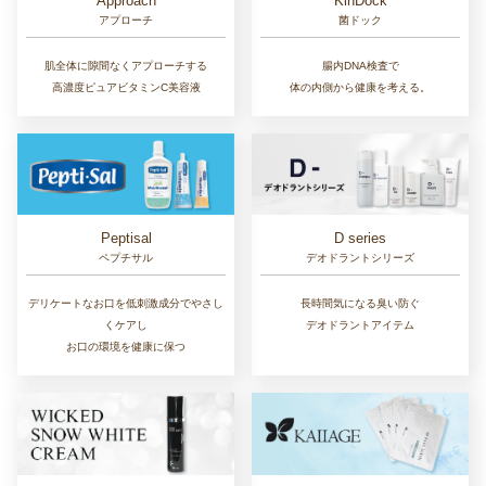
Approach
KinDock
アプローチ
菌ドック
肌全体に隙間なくアプローチする
腸内DNA検査で
高濃度ピュアビタミンC美容液
体の内側から健康を考える。
D series
Peptisal
デオドラントシリーズ
ペプチサル
長時間気になる臭い防ぐ
デリケートなお口を低刺激成分でやさし
デオドラントアイテム
くケアし
お口の環境を健康に保つ