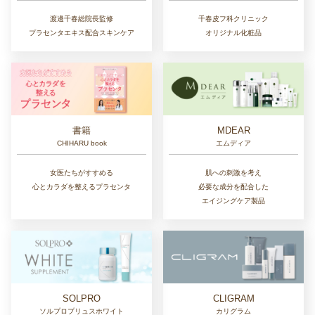
千春皮フ科クリニック
渡邊千春総院長監修
オリジナル化粧品
プラセンタエキス配合スキンケア
書籍
MDEAR
CHIHARU book
エムディア
女医たちがすすめる
肌への刺激を考え
心とカラダを整えるプラセンタ
必要な成分を配合した
エイジングケア製品
SOLPRO
CLIGRAM
ソルプロプリュスホワイト
カリグラム