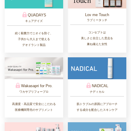
Lov me Touch
QUADAYS
ラブミータッチ
キュアデイズ
コンセプトは
続く殺菌力でニオイを防ぐ、
美しさと自立した意志を
子供から大人まで使える
兼ね備えた女性
デオドラント製品
Wakasapri for Pro.
NADICAL
ワカサプリフォープロ
ナディカル
高濃度・高品質で安全にこだわる
肌トラブルの原因にアプローチ
医療機関専売のサプリメント
する成分を配合したスキンケア