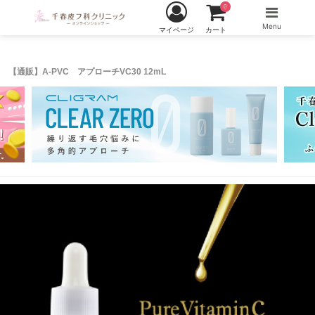
0
Menu
マイページ
カート
【通販】A-PVC アプローチVC30 12mL