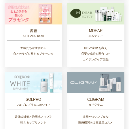
書籍
MDEAR
CHIHARU book
エムディア
女医たちがすすめる
肌への刺激を考え
心とカラダを整えるプラセンタ
必要な成分を配合した
エイジングケア製品
SOLPRO
CLIGRAM
ソルプロプリュスホワイト
カリグラム
紫外線対策と透明感アップを
濃厚かつシンプルな
叶えるサプリメント
医療機関向け高濃度コスメ