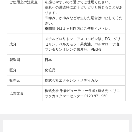
ご使用上の注意点
を感じやすいので避けてご使用ください。
※肌への浸透時に若干ピリピリと感じることがあ
ります。
※赤み、かゆみなどが生じた場合は中止してくだ
さい。
※開封後は１ヶ月以内にご使用ください。
メチルピロリドン、アスコルビン酸、PG、グリ
成分
セリン、ベルガモット果実油、パルマローザ油、
マンダリンオレンジ果皮油、PEG-8
製造国
日本
区分
化粧品
販売元
株式会社エクセレントメディカル
株式会社 千春ビューティーラボ / 連絡先:クリニ
広告文責
ックカスタマーセンター 0120-971-960