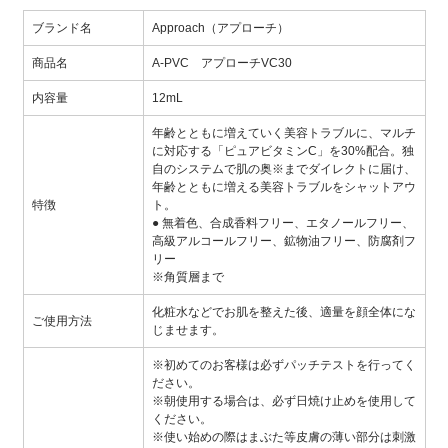
ブランド名
Approach（アプローチ）
商品名
A-PVC アプローチVC30
内容量
12mL
年齢とともに増えていく美容トラブルに、マルチ
に対応する「ピュアビタミンC」を30%配合。独
自のシステムで肌の奥※までダイレクトに届け、
年齢とともに増える美容トラブルをシャットアウ
特徴
ト。
● 無着色、合成香料フリー、エタノールフリー、
高級アルコールフリー、鉱物油フリー、防腐剤フ
リー
※角質層まで
化粧水などでお肌を整えた後、適量を顔全体にな
ご使用方法
じませます。
※初めてのお客様は必ずパッチテストを行ってく
ださい。
※朝使用する場合は、必ず日焼け止めを使用して
ください。
※使い始めの際はまぶた等皮膚の薄い部分は刺激