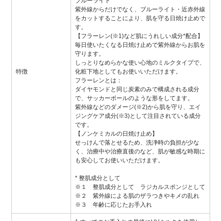
ブルーライト
紫外線からだけでなく、ブルーライト・近赤外線
をカットすることにより、肌を守る日焼け止めで
す。
【フラーレン(※1)など肌にうれしい成分*配合】
毎日使いたくなる日焼け止めで紫外線からお肌を
守ります。
しっとりなめらかな使い心地のミルクタイプで、
特徴
化粧下地としてもお使いいただけます。
フラーレンとは：
ダイヤモンドと同じ炭素のみで構成される成分
で、サッカーボールのような形をしてます。
紫外線などのダメージ(※2)から肌を守り、エイ
ジングケア成分(※3)として注目されている成分
です。
【ノンケミカルの日焼け止め】
せっけんで落とせるため、洗浄時の負担が少な
く、治療中や治療直後のなど、肌が敏感な時期に
も安心してお使いいただけます。
* 整肌成分として
※１ 整肌成分として ラジカルスポンジとして
※２ 紫外線による肌のザラつきやキメの乱れ
※３ 年齢に応じたお手入れ