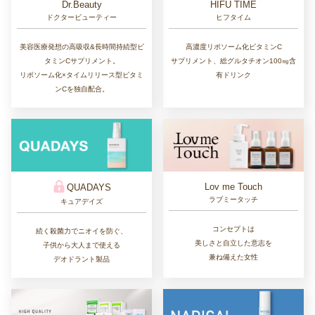
Dr.Beauty
HIFU TIME
ドクタービューティー
ヒフタイム
美容医療発想の高吸収&長時間持続型ビ
高濃度リポソーム化ビタミンC
タミンCサプリメント。
サプリメント、総グルタチオン100㎎含
リポソーム化×タイムリリース型ビタミ
有ドリンク
ンCを独自配合。
Lov me Touch
QUADAYS
ラブミータッチ
キュアデイズ
コンセプトは
続く殺菌力でニオイを防ぐ、
美しさと自立した意志を
子供から大人まで使える
兼ね備えた女性
デオドラント製品