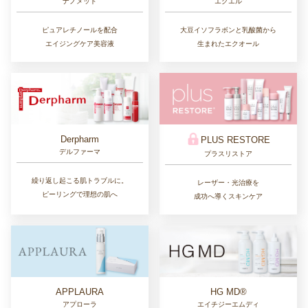
ナノメッド
エクエル
ピュアレチノールを配合
大豆イソフラボンと乳酸菌から
エイジングケア美容液
生まれたエクオール
Derpharm
PLUS RESTORE
デルファーマ
プラスリストア
繰り返し起こる肌トラブルに。
レーザー・光治療を
ピーリングで理想の肌へ
成功へ導くスキンケア
APPLAURA
HG MD®
アプローラ
エイチジーエムディ