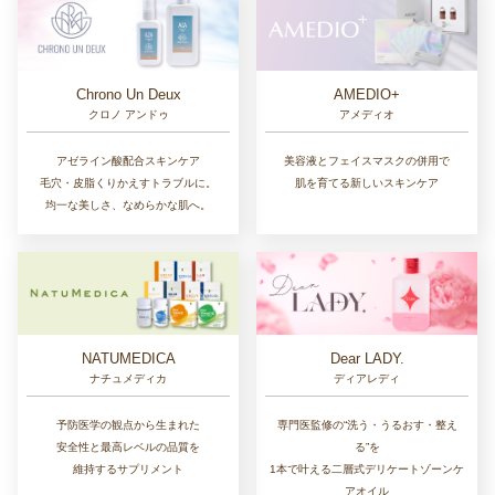
Chrono Un Deux
AMEDIO+
クロノ アンドゥ
アメディオ
アゼライン酸配合スキンケア
美容液とフェイスマスクの併用で
毛穴・皮脂くりかえすトラブルに。
肌を育てる新しいスキンケア
均一な美しさ、なめらかな肌へ。
NATUMEDICA
Dear LADY.
ナチュメディカ
ディアレディ
予防医学の観点から生まれた
専門医監修の“洗う・うるおす・整え
安全性と最高レベルの品質を
る”を
維持するサプリメント
1本で叶える二層式デリケートゾーンケ
アオイル