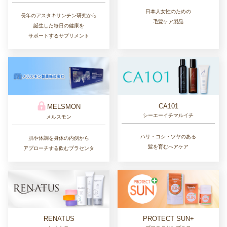
日本人女性のための
長年のアスタキサンチン研究から
毛髪ケア製品
誕生した毎日の健康を
サポートするサプリメント
CA101
MELSMON
シーエーイチマルイチ
メルスモン
ハリ・コシ・ツヤのある
肌や体調を身体の内側から
髪を育むヘアケア
アプローチする飲むプラセンタ
RENATUS
PROTECT SUN+