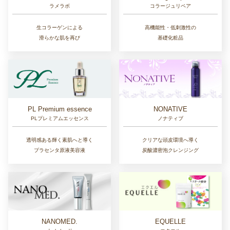
ラメラボ
コラージュリペア
生コラーゲンによる
高機能性・低刺激性の
滑らかな肌を再び
基礎化粧品
NONATIVE
PL Premium essence
ノナティブ
PLプレミアムエッセンス
クリアな頭皮環境へ導く
透明感ある輝く素肌へと導く
炭酸濃密泡クレンジング
プラセンタ原液美容液
NANOMED.
EQUELLE