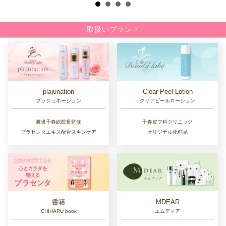
取扱いブランド
Clear Peel Lotion
plajunation
クリアピールローション
プラジュネーション
千春皮フ科クリニック
渡邊千春総院長監修
オリジナル化粧品
プラセンタエキス配合スキンケア
書籍
MDEAR
CHIHARU book
エムディア