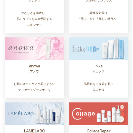
レナトス
プロテクサンプラス
やさしさを追求し、
紫外線対策は
肌トラブルを未来予防する
「塗る」から「飲む」時代へ。
スキンケア
anowa
iniks
アノワ
イニクス
お顔のスキンケアと同じように
肌荒れをくり返す肌に
デリケートゾーンケアを
先まわり
LAMELABO
CollageRepair