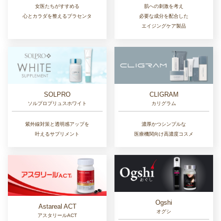
女医たちがすすめる
肌への刺激を考え
心とカラダを整えるプラセンタ
必要な成分を配合した
エイジングケア製品
SOLPRO
CLIGRAM
ソルプロプリュスホワイト
カリグラム
紫外線対策と透明感アップを
濃厚かつシンプルな
叶えるサプリメント
医療機関向け高濃度コスメ
Ogshi
Astareal ACT
オグシ
アスタリールACT