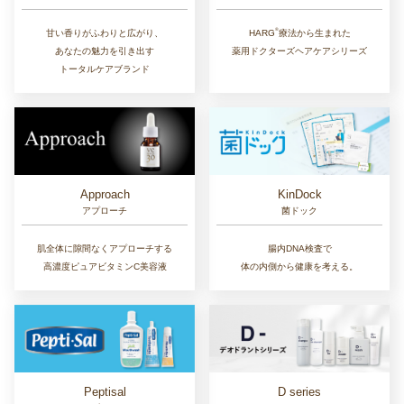
®︎
甘い香りがふわりと広がり、
HARG
療法から生まれた
あなたの魅力を引き出す
薬用ドクターズヘアケアシリーズ
トータルケアブランド
Approach
KinDock
アプローチ
菌ドック
肌全体に隙間なくアプローチする
腸内DNA検査で
高濃度ピュアビタミンC美容液
体の内側から健康を考える。
D series
Peptisal