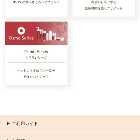
すべての方へ届けるヘアブランド
内側からケアする
医療機関専売サプリメント
Osmo Series
オスモシリーズ
やさしさと手応えの両立を
叶えたスキンケア
▶︎ ご利用ガイド
ご利用ガイド
決済／配送／送料について
取り扱い商品一覧
顧客情報の取扱について
特定商取引法の表記