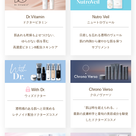
Dr.Vitamin
Nutro Veil
ドクタービタミン
ニュートロヴェール
肌あれも乾燥もよせつけない、
日差しを忘れる透明のヴェール
ゆらがない肌を育む
肌の内側から健やかな肌を保つ
高濃度ビタミンB配合スキンケア
サプリメント
Chrono Verso
With Dr.
クロノヴァーソ
ウィズドクター
「肌は時を超えられる。」
透明感のある肌へと目覚める
最新の皮膚科学と最旬の美容成分を駆使
レチノイド配合ドクターズコスメ
したドクターズコスメ