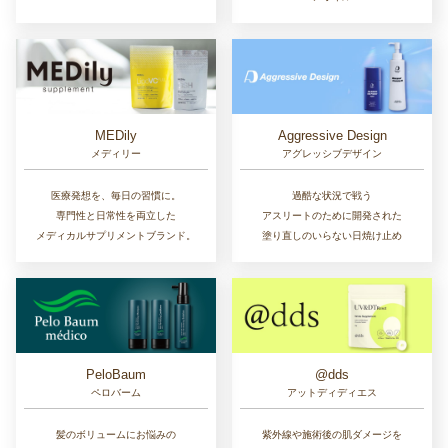
MEDily
Aggressive Design
メディリー
アグレッシブデザイン
医療発想を、毎日の習慣に。
過酷な状況で戦う
専門性と日常性を両立した
アスリートのために開発された
メディカルサプリメントブランド。
塗り直しのいらない日焼け止め
PeloBaum
@dds
ペロバーム
アットディディエス
髪のボリュームにお悩みの
紫外線や施術後の肌ダメージを