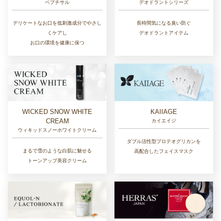
デオドラントシリーズ
ペプチサル
長時間気になる臭い防ぐ
デリケートなお口を低刺激成分でやさし
デオドラントアイテム
くケアし
お口の環境を健康に保つ
WICKED SNOW WHITE
KAIIAGE
CREAM
カイエイジ
ウィキッドスノーホワイトクリーム
ダブル活性型プロテオグリカンを
まるで雪のような白肌に魅せる
高配合したフェイスマスク
トーンアップ美容クリーム