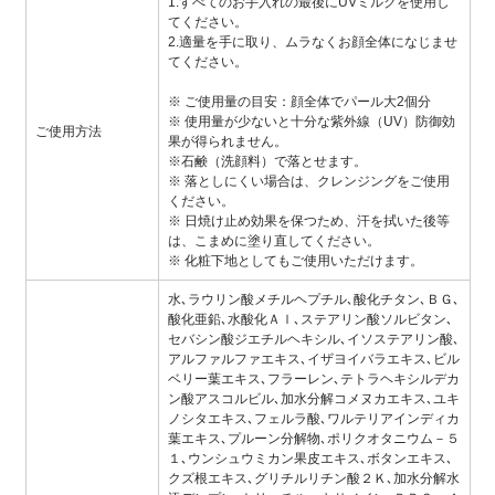
1.すべてのお手入れの最後にUVミルクを使用し
てください。
2.適量を手に取り、ムラなくお顔全体になじませ
てください。
※ ご使用量の目安：顔全体でパール大2個分
※ 使用量が少ないと十分な紫外線（UV）防御効
ご使用方法
果が得られません。
※石鹸（洗顔料）で落とせます。
※ 落としにくい場合は、クレンジングをご使用
ください。
※ 日焼け止め効果を保つため、汗を拭いた後等
は、こまめに塗り直してください。
※ 化粧下地としてもご使用いただけます。
水､ラウリン酸メチルヘプチル､酸化チタン､ＢＧ､
酸化亜鉛､水酸化Ａｌ､ステアリン酸ソルビタン､
セバシン酸ジエチルヘキシル､イソステアリン酸､
アルファルファエキス､イザヨイバラエキス､ビル
ベリー葉エキス､フラーレン､テトラヘキシルデカ
ン酸アスコルビル､加水分解コメヌカエキス､ユキ
ノシタエキス､フェルラ酸､ワルテリアインディカ
葉エキス､プルーン分解物､ポリクオタニウム－５
１､ウンシュウミカン果皮エキス､ボタンエキス､
クズ根エキス､グリチルリチン酸２Ｋ､加水分解水