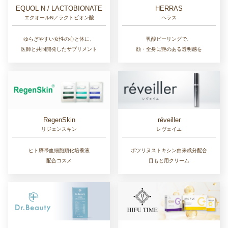
EQUOL N / LACTOBIONATE
HERRAS
エクオールN／ラクトビオン酸
ヘラス
ゆらぎやすい女性の心と体に、
乳酸ピーリングで、
医師と共同開発したサプリメント
顔・全身に艶のある透明感を
RegenSkin
réveiller
リジェンスキン
レヴェイエ
ヒト臍帯血細胞順化培養液
ボツリヌストキシン由来成分配合
配合コスメ
目もと用クリーム