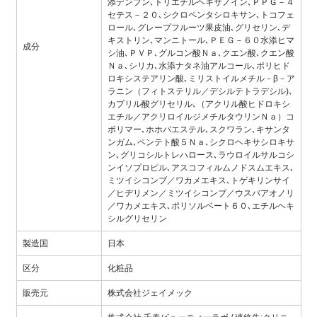
添デンプン､トリエチルヘキサノイン､ＰＰＧ－４
セテス－２０､シクロペンタシロキサン､トコフェ
ロール､グレープフルーツ果皮油､グリセリン､デ
キストリン､マンニトール､ＰＥＧ－６０水添ヒマ
成分
シ油､ＰＶＰ､グルコン酸Ｎａ､クエン酸､クエン酸
Ｎａ､シリカ､水添ナタネ油アルコール､ポリヒド
ロキシステアリン酸､ミリストイルメチル－β－ア
ラニン（フィトステリル／デシルテトラデシル)､
カプリル酸グリセリル､（アクリル酸ヒドロキシ
エチル／アクリロイルジメチルタウリンＮａ）コ
ポリマー､ホホバエステル､スクワラン､キサンタ
ンガム､ペンテト酸５Ｎａ､シクロヘキサシロキサ
ン､グリコシルトレハロース､ラウロイルサルコシ
ンイソプロピル､アスコフィルムノドスムエキス､
ミツイシコンブ／ワカメエキス､トゲキリンサイ
／ヒヂリメン／ミツイシコンブ／ウスバアオノリ
／ワカメエキス､ポリソルベート６０､エチルヘキ
シルグリセリン
製造国
日本
区分
化粧品
販売元
株式会社ジェイメック