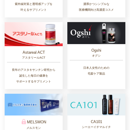
紫外線対策と透明感アップを
濃厚かつシンプルな
叶えるサプリメント
医療機関向け高濃度コスメ
Ogshi
Astareal ACT
オグシ
アスタリールACT
日本人女性のための
長年のアスタキサンチン研究から
毛髪ケア製品
誕生した毎日の健康を
サポートするサプリメント
CA101
MELSMON
シーエーイチマルイチ
メルスモン