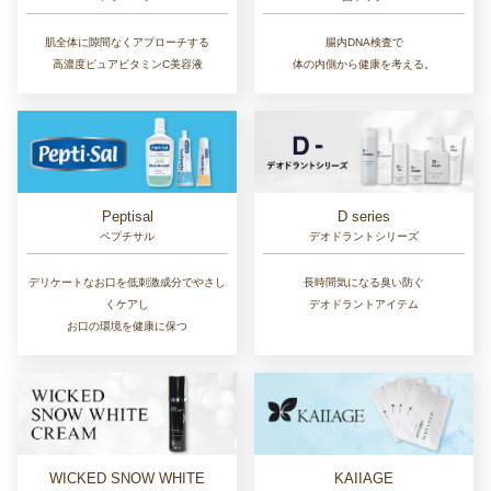
肌全体に隙間なくアプローチする
腸内DNA検査で
高濃度ピュアビタミンC美容液
体の内側から健康を考える。
D series
Peptisal
デオドラントシリーズ
ペプチサル
長時間気になる臭い防ぐ
デリケートなお口を低刺激成分でやさし
デオドラントアイテム
くケアし
お口の環境を健康に保つ
WICKED SNOW WHITE
KAIIAGE