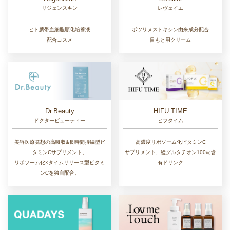
リジェンスキン
レヴェイエ
ヒト臍帯血細胞順化培養液
ボツリヌストキシン由来成分配合
配合コスメ
目もと用クリーム
Dr.Beauty
HIFU TIME
ドクタービューティー
ヒフタイム
美容医療発想の高吸収&長時間持続型ビ
高濃度リポソーム化ビタミンC
タミンCサプリメント。
サプリメント、総グルタチオン100㎎含
リポソーム化×タイムリリース型ビタミ
有ドリンク
ンCを独自配合。