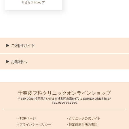
叶えたスキンケア
▶︎ ご利用ガイド
ご利用ガイド
決済／配送／送料について
取り扱い商品一覧
顧客情報の取扱について
特定商取引法の表記
▶︎ お客様へ
新規会員登録
MYページ
買い物カゴ
よくあるご質問
お問い合わせ
千春皮フ科クリニックオンラインショップ
〒330-0055 埼玉県さいたま市浦和区東高砂町9-1 SUMIDA ONE本館 5F
TEL.0120-971-960
‣ TOPページ
‣ クリニック公式サイト
‣ プライバシーポリシー
‣ 特定商取引法の表記