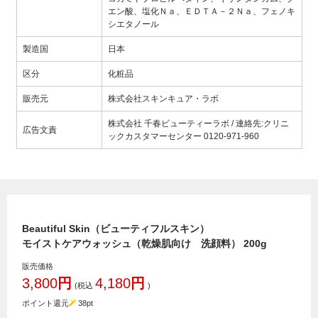
エン酸、塩化Ｎａ、ＥＤＴＡ－２Ｎａ、フェノキ
シエタノール
製造国
日本
区分
化粧品
販売元
株式会社スキンキュア・ラボ
株式会社 千春ビューティーラボ / 連絡先:クリニ
広告文責
ックカスタマーセンター 0120-971-960
Beautiful Skin（ビューティフルスキン）
モイストケアウォッシュ（乾燥肌向け 洗顔料） 200g
販売価格
3,800
円
4,180
円
(税込
)
ポイント還元
38
pt