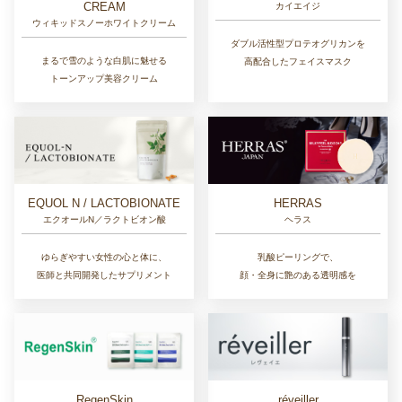
CREAM
カイエイジ
ウィキッドスノーホワイトクリーム
ダブル活性型プロテオグリカンを
まるで雪のような白肌に魅せる
高配合したフェイスマスク
トーンアップ美容クリーム
EQUOL N / LACTOBIONATE
HERRAS
エクオールN／ラクトビオン酸
ヘラス
ゆらぎやすい女性の心と体に、
乳酸ピーリングで、
医師と共同開発したサプリメント
顔・全身に艶のある透明感を
RegenSkin
réveiller