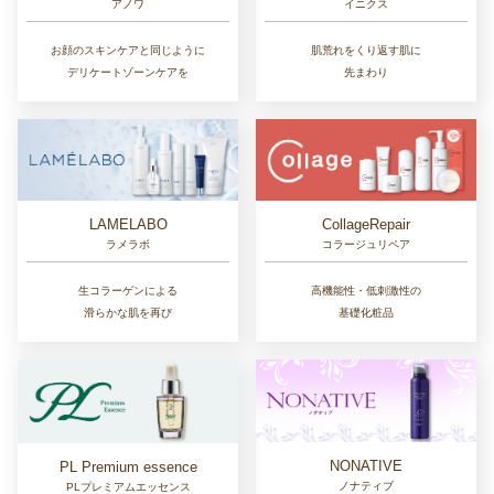
アノワ
イニクス
お顔のスキンケアと同じように
肌荒れをくり返す肌に
デリケートゾーンケアを
先まわり
LAMELABO
CollageRepair
ラメラボ
コラージュリペア
生コラーゲンによる
高機能性・低刺激性の
滑らかな肌を再び
基礎化粧品
NONATIVE
PL Premium essence
ノナティブ
PLプレミアムエッセンス