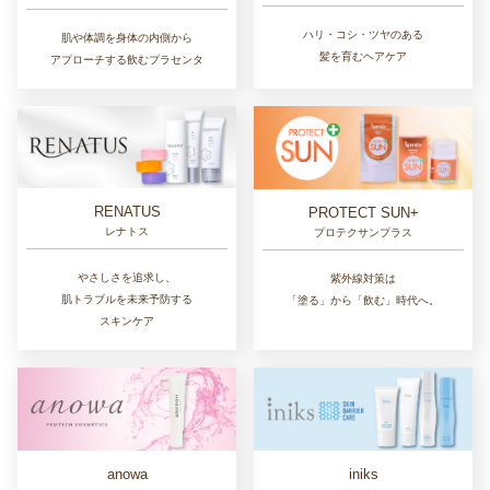
ハリ・コシ・ツヤのある
肌や体調を身体の内側から
髪を育むヘアケア
アプローチする飲むプラセンタ
RENATUS
PROTECT SUN+
レナトス
プロテクサンプラス
やさしさを追求し、
紫外線対策は
肌トラブルを未来予防する
「塗る」から「飲む」時代へ。
スキンケア
anowa
iniks