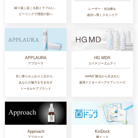
繰り返し起こる肌トラブルに。
レーザー・光治療を
ピーリングで理想の肌へ
成功へ導くスキンケア
APPLAURA
HG MD®
アプローラ
エイチジーエムディ
®︎
甘い香りがふわりと広がり、
HARG
療法から生まれた
あなたの魅力を引き出す
薬用ドクターズヘアケアシリーズ
トータルケアブランド
Approach
KinDock
アプローチ
菌ドック