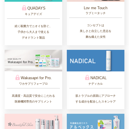
Lov me Touch
QUADAYS
ラブミータッチ
キュアデイズ
コンセプトは
続く殺菌力でニオイを防ぐ、
美しさと自立した意志を
子供から大人まで使える
兼ね備えた女性
デオドラント製品
Wakasapri for Pro.
NADICAL
ワカサプリフォープロ
ナディカル
高濃度・高品質で安全にこだわる
肌トラブルの原因にアプローチ
医療機関専売のサプリメント
する成分を配合したスキンケア