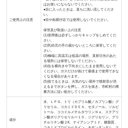
はお使いにならないでください。
●目に入ったときは、直ちに洗い流してくださ
い。
ご使用上の注意
●目や粘膜付近では使用しないでください。
保管及び取扱い上の注意
(1)使用後は必ずしっかりキャップをしめてくだ
さい。
(2)乳幼児の手の届かないところに保管してくだ
さい。
(3)極端に高温又は低温の場所、直射日光のあた
る場所には保管しないでください。
(4)缶を横向きや下向きにしたまま使用しないで
ください。ガスだけが抜けて最後まで使用できな
くなる場合があります。
(5)捨てるときは、火気のない屋外で噴射音が消
えるまでボタンを押し、ガスを抜き、市町村の廃
棄方法に従い処分してください。
水、ＬＰＧ、トリ（カプリル酸／カプリン酸）グ
リセリル、コカミドＤＥＡ、セタノール、ソルビ
トール、ココイルメチルタウリンＮａ、ステアリ
ン酸ポリグリセリルー１０、ジグリセリン、グリ
成分
チルリチン酸２K、ナイアシンアミド、糖脂質、
コカミドプロピルベタイン、キサンタンガム、ク