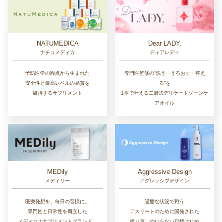
NATUMEDICA
Dear LADY.
ナチュメディカ
ディアレディ
予防医学の観点から生まれた
専門医監修の“洗う・うるおす・整え
安全性と最高レベルの品質を
る”を
維持するサプリメント
1本で叶える二層式デリケートゾーンケ
アオイル
MEDily
Aggressive Design
メディリー
アグレッシブデザイン
医療発想を、毎日の習慣に。
過酷な状況で戦う
専門性と日常性を両立した
アスリートのために開発された
メディカルサプリメントブランド。
塗り直しのいらない日焼け止め