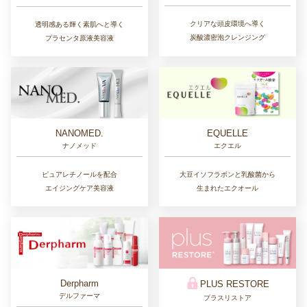
クリアな頭皮環境へ導く
透明感ある輝く素肌へと導く
炭酸濃密泡クレンジング
プラセンタ原液美容液
NANOMED.
EQUELLE
ナノメッド
エクエル
ピュアレチノールを配合
大豆イソフラボンと乳酸菌から
エイジングケア美容液
生まれたエクオール
Derpharm
PLUS RESTORE
デルファーマ
プラスリストア