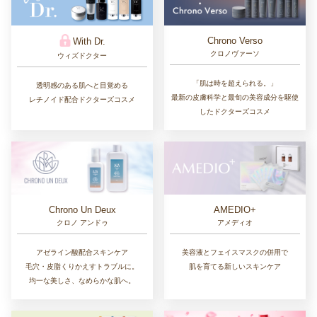
Chrono Verso
With Dr.
クロノヴァーソ
ウィズドクター
「肌は時を超えられる。」
透明感のある肌へと目覚める
最新の皮膚科学と最旬の美容成分を駆使
レチノイド配合ドクターズコスメ
したドクターズコスメ
Chrono Un Deux
AMEDIO+
クロノ アンドゥ
アメディオ
アゼライン酸配合スキンケア
美容液とフェイスマスクの併用で
毛穴・皮脂くりかえすトラブルに。
肌を育てる新しいスキンケア
均一な美しさ、なめらかな肌へ。