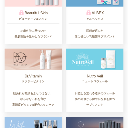
Beautiful Skin
ALBEX
ビューティフルスキン
アルベックス
皮膚科学に基づいた
医師が選んだ
美肌理論を生かしたブランド
体に優しい乳酸菌サプリメント
Dr.Vitamin
Nutro Veil
ドクタービタミン
ニュートロヴェール
肌あれも乾燥もよせつけない、
日差しを忘れる透明のヴェール
ゆらがない肌を育む
肌の内側から健やかな肌を保つ
高濃度ビタミンB配合スキンケア
サプリメント