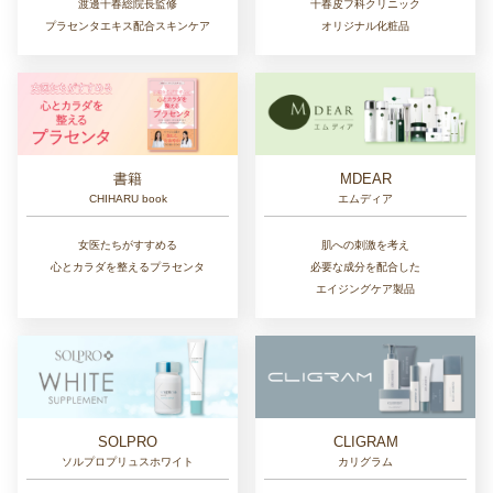
千春皮フ科クリニック
渡邊千春総院長監修
オリジナル化粧品
プラセンタエキス配合スキンケア
書籍
MDEAR
CHIHARU book
エムディア
女医たちがすすめる
肌への刺激を考え
心とカラダを整えるプラセンタ
必要な成分を配合した
エイジングケア製品
SOLPRO
CLIGRAM
ソルプロプリュスホワイト
カリグラム