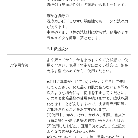
洗浄剤（界面活性剤）の刺激から肌を守ります。
確かな洗浄力
洗浄力が低下しやすい弱酸性でも、十分な洗浄力
があります。
中性やアルカリ性の洗顔料に劣らず、皮脂やミネ
ラルメイクを簡単に落とせます。
※1 保湿成分
よく振ってから、缶をまっすぐ立てた状態でご使
ご使用方法
用ください。低温下で泡が出にくい場合は、缶を
ぬるま湯で温めてからご使用ください。
●お肌に異常が生じていないかよく注意して使用
してください。化粧品がお肌に合わないとき即ち
次のような場合には、使用を中止してください。
そのまま化粧品類の使用を続けますと、症状を悪
化させることがありますので、皮膚科専門医等に
ご相談されることをおすすめします。
(1)使用中、赤み、はれ、かゆみ、刺激、色抜け
（白斑等）や黒ずみ等の異常があらわれた場合
(2)使用したお肌に、直射日光があたって上記の
ような異常があらわれた場合
●傷やはれもの、しっしん等、異常のある部位に