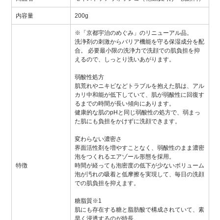
内容量
200g
※「京都宇治のめぐみ」のリニューアル品。
洗浄剤の刺激からバリア機能を守る保湿成分を配
合。 必要最小限の洗浄力で洗顔での肌負担を抑
えるので、しっとり洗いあがります。
弱酸性処方
肌荒れやニキビなどトラブルを抱えた肌は、アル
カリ中和能が低下していて、肌が弱酸性に回復す
るまでの時間が長い傾向にあります。
健康的な肌のpHと同じ弱酸性の処方で、弱まっ
た肌にも負担をかけずに洗顔できます。
変わらない濃密さ
界面活性剤を増やすことなく、弱酸性のまま濃密
泡をつくれるエアゾール形態を採用。
特徴
時間が経っても泡密度の低下が少ないボリューム
泡が汚れの吸着と低摩擦を実現して、毎日の洗顔
での肌負担を抑えます。
糖脂質※1
肌にも存在する糖と脂肪酸で構成されていて、素
早く浸透するのが特長。