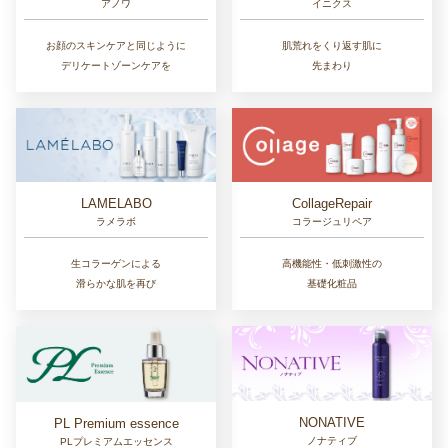
アノワ
イニクス
お顔のスキンケアと同じように
肌荒れをくり返す肌に
デリケートゾーンケアを
先まわり
LAMELABO
CollageRepair
ラメラボ
コラージュリペア
生コラーゲンによる
高機能性・低刺激性の
滑らかな肌を再び
基礎化粧品
NONATIVE
PL Premium essence
ノナティブ
PLプレミアムエッセンス