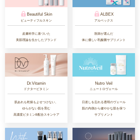
Beautiful Skin
ALBEX
ビューティフルスキン
アルベックス
皮膚科学に基づいた
医師が選んだ
美肌理論を生かしたブランド
体に優しい乳酸菌サプリメント
Dr.Vitamin
Nutro Veil
ドクタービタミン
ニュートロヴェール
肌あれも乾燥もよせつけない、
日差しを忘れる透明のヴェール
ゆらがない肌を育む
肌の内側から健やかな肌を保つ
高濃度ビタミンB配合スキンケア
サプリメント