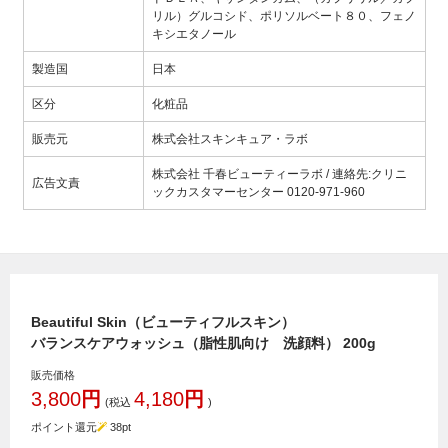
リル）グルコシド、ポリソルベート８０、フェノ
キシエタノール
製造国
日本
区分
化粧品
販売元
株式会社スキンキュア・ラボ
株式会社 千春ビューティーラボ / 連絡先:クリニ
広告文責
ックカスタマーセンター 0120-971-960
Beautiful Skin（ビューティフルスキン）
バランスケアウォッシュ（脂性肌向け 洗顔料） 200g
販売価格
3,800
円
4,180
円
(税込
)
ポイント還元
38
pt