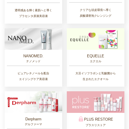
クリアな頭皮環境へ導く
透明感ある輝く素肌へと導く
炭酸濃密泡クレンジング
プラセンタ原液美容液
NANOMED.
EQUELLE
ナノメッド
エクエル
ピュアレチノールを配合
大豆イソフラボンと乳酸菌から
エイジングケア美容液
生まれたエクオール
Derpharm
PLUS RESTORE
デルファーマ
プラスリストア