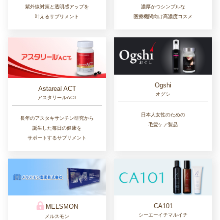
紫外線対策と透明感アップを
濃厚かつシンプルな
叶えるサプリメント
医療機関向け高濃度コスメ
Ogshi
Astareal ACT
オグシ
アスタリールACT
日本人女性のための
長年のアスタキサンチン研究から
毛髪ケア製品
誕生した毎日の健康を
サポートするサプリメント
CA101
MELSMON
シーエーイチマルイチ
メルスモン