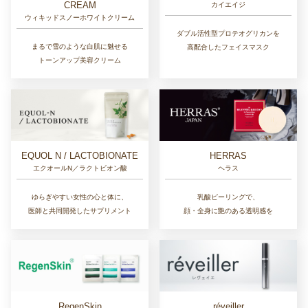
CREAM
カイエイジ
ウィキッドスノーホワイトクリーム
ダブル活性型プロテオグリカンを
まるで雪のような白肌に魅せる
高配合したフェイスマスク
トーンアップ美容クリーム
EQUOL N / LACTOBIONATE
HERRAS
エクオールN／ラクトビオン酸
ヘラス
ゆらぎやすい女性の心と体に、
乳酸ピーリングで、
医師と共同開発したサプリメント
顔・全身に艶のある透明感を
RegenSkin
réveiller