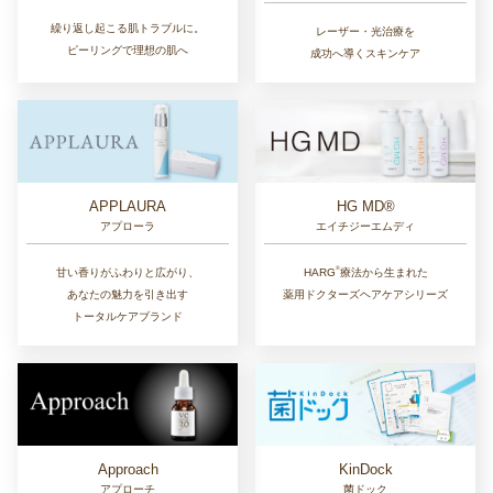
繰り返し起こる肌トラブルに。
レーザー・光治療を
ピーリングで理想の肌へ
成功へ導くスキンケア
APPLAURA
HG MD®
アプローラ
エイチジーエムディ
®︎
甘い香りがふわりと広がり、
HARG
療法から生まれた
あなたの魅力を引き出す
薬用ドクターズヘアケアシリーズ
トータルケアブランド
Approach
KinDock
アプローチ
菌ドック