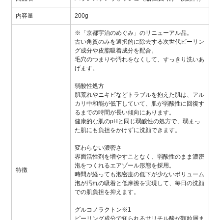
内容量
200g
※「京都宇治のめぐみ」のリニューアル品。
古い角質のみを選択的に除去する次世代ピーリン
グ成分や皮脂吸着成分を配合。
毛穴のつまりや汚れをなくして、すっきり洗いあ
げます。
弱酸性処方
肌荒れやニキビなどトラブルを抱えた肌は、アル
カリ中和能が低下していて、肌が弱酸性に回復す
るまでの時間が長い傾向にあります。
健康的な肌のpHと同じ弱酸性の処方で、弱まっ
た肌にも負担をかけずに洗顔できます。
変わらない濃密さ
界面活性剤を増やすことなく、弱酸性のまま濃密
泡をつくれるエアゾール形態を採用。
特徴
時間が経っても泡密度の低下が少ないボリューム
泡が汚れの吸着と低摩擦を実現して、毎日の洗顔
での肌負担を抑えます。
グルコノラクトン※1
ピーリング成分で知られるサリチル酸が顆粒層ま