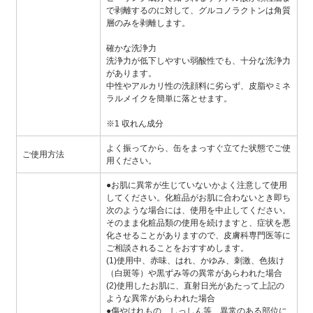
で剥離するのに対して、グルコノラクトンは角質
層のみを剥離します。
確かな洗浄力
洗浄力が低下しやすい弱酸性でも、十分な洗浄力
があります。
中性やアルカリ性の洗顔料に劣らず、皮脂やミネ
ラルメイクを簡単に落とせます。
※1 収れん成分
よく振ってから、缶をまっすぐ立てた状態でご使
ご使用方法
用ください。
●お肌に異常が生じていないかよく注意して使用
してください。化粧品がお肌に合わないとき即ち
次のような場合には、使用を中止してください。
そのまま化粧品類の使用を続けますと、症状を悪
化させることがありますので、皮膚科専門医等に
ご相談されることをおすすめします。
(1)使用中、赤味、はれ、かゆみ、刺激、色抜け
（白斑等）や黒ずみ等の異常があらわれた場合
(2)使用したお肌に、直射日光があたって上記の
ような異常があらわれた場合
●傷やはれもの、しっしん等、異常のある部位に