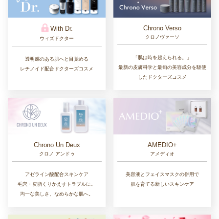
Chrono Verso
With Dr.
クロノヴァーソ
ウィズドクター
「肌は時を超えられる。」
透明感のある肌へと目覚める
最新の皮膚科学と最旬の美容成分を駆使
レチノイド配合ドクターズコスメ
したドクターズコスメ
Chrono Un Deux
AMEDIO+
クロノ アンドゥ
アメディオ
アゼライン酸配合スキンケア
美容液とフェイスマスクの併用で
毛穴・皮脂くりかえすトラブルに。
肌を育てる新しいスキンケア
均一な美しさ、なめらかな肌へ。