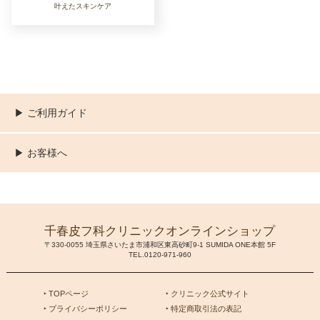
叶えたスキンケア
▶︎ ご利用ガイド
ご利用ガイド
決済／配送／送料について
取り扱い商品一覧
顧客情報の取扱について
特定商取引法の表記
▶︎ お客様へ
新規会員登録
MYページ
買い物カゴ
よくあるご質問
お問い合わせ
千春皮フ科クリニックオンラインショップ
〒330-0055 埼玉県さいたま市浦和区東高砂町9-1 SUMIDA ONE本館 5F
TEL.0120-971-960
‣ TOPページ
‣ クリニック公式サイト
‣ プライバシーポリシー
‣ 特定商取引法の表記