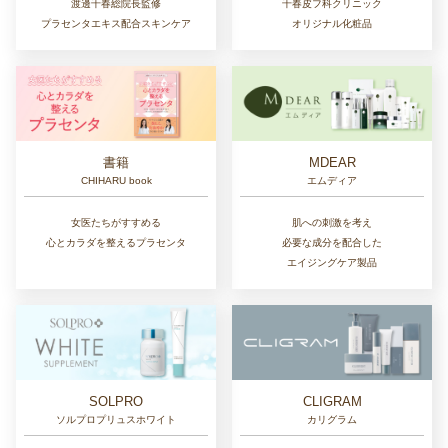
千春皮フ科クリニック
渡邊千春総院長監修
オリジナル化粧品
プラセンタエキス配合スキンケア
書籍
MDEAR
CHIHARU book
エムディア
女医たちがすすめる
肌への刺激を考え
心とカラダを整えるプラセンタ
必要な成分を配合した
エイジングケア製品
SOLPRO
CLIGRAM
ソルプロプリュスホワイト
カリグラム