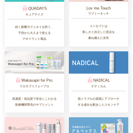
Lov me Touch
QUADAYS
ラブミータッチ
キュアデイズ
コンセプトは
続く殺菌力でニオイを防ぐ、
美しさと自立した意志を
子供から大人まで使える
兼ね備えた女性
デオドラント製品
Wakasapri for Pro.
NADICAL
ワカサプリフォープロ
ナディカル
高濃度・高品質で安全にこだわる
肌トラブルの原因にアプローチ
医療機関専売のサプリメント
する成分を配合したスキンケア