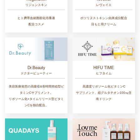
リジェンスキン
レヴェイエ
ヒト臍帯血細胞順化培養液
ボツリヌストキシン由来成分配合
配合コスメ
目もと用クリーム
Dr.Beauty
HIFU TIME
ドクタービューティー
ヒフタイム
美容医療発想の高吸収&長時間持続型ビ
高濃度リポソーム化ビタミンC
タミンCサプリメント。
サプリメント、総グルタチオン100㎎含
リポソーム化×タイムリリース型ビタミ
有ドリンク
ンCを独自配合。