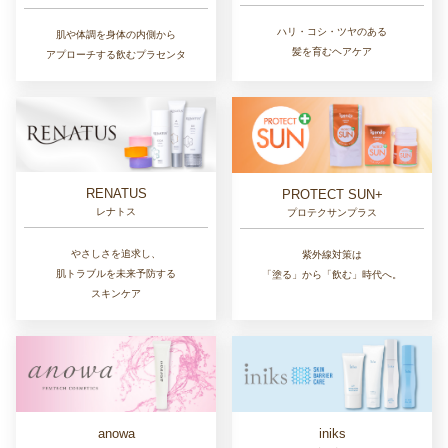
ハリ・コシ・ツヤのある
肌や体調を身体の内側から
髪を育むヘアケア
アプローチする飲むプラセンタ
RENATUS
PROTECT SUN+
レナトス
プロテクサンプラス
やさしさを追求し、
紫外線対策は
肌トラブルを未来予防する
「塗る」から「飲む」時代へ。
スキンケア
anowa
iniks