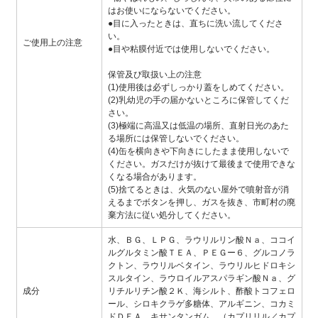
はお使いにならないでください。
●目に入ったときは、直ちに洗い流してくださ
い。
ご使用上の注意
●目や粘膜付近では使用しないでください。
保管及び取扱い上の注意
(1)使用後は必ずしっかり蓋をしめてください。
(2)乳幼児の手の届かないところに保管してくだ
さい。
(3)極端に高温又は低温の場所、直射日光のあた
る場所には保管しないでください。
(4)缶を横向きや下向きにしたまま使用しないで
ください。ガスだけが抜けて最後まで使用できな
くなる場合があります。
(5)捨てるときは、火気のない屋外で噴射音が消
えるまでボタンを押し、ガスを抜き、市町村の廃
棄方法に従い処分してください。
水、ＢＧ、ＬＰＧ、ラウリルリン酸Ｎａ、ココイ
ルグルタミン酸ＴＥＡ、ＰＥＧー６、グルコノラ
クトン、ラウリルベタイン、ラウリルヒドロキシ
スルタイン、ラウロイルアスパラギン酸Ｎａ、グ
成分
リチルリチン酸２Ｋ、海シルト、酢酸トコフェロ
ール、シロキクラゲ多糖体、アルギニン、コカミ
ドＤＥＡ、キサンタンガム、（カプリリル／カプ