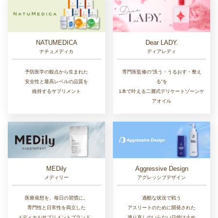
NATUMEDICA
Dear LADY.
ナチュメディカ
ディアレディ
予防医学の観点から生まれた
専門医監修の“洗う・うるおす・整え
安全性と最高レベルの品質を
る”を
維持するサプリメント
1本で叶える二層式デリケートゾーンケ
アオイル
MEDily
Aggressive Design
メディリー
アグレッシブデザイン
医療発想を、毎日の習慣に。
過酷な状況で戦う
専門性と日常性を両立した
アスリートのために開発された
メディカルサプリメントブランド。
塗り直しのいらない日焼け止め