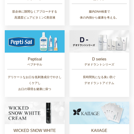
肌全体に隙間なくアプローチする
腸内DNA検査で
高濃度ピュアビタミンC美容液
体の内側から健康を考える。
D series
Peptisal
デオドラントシリーズ
ペプチサル
長時間気になる臭い防ぐ
デリケートなお口を低刺激成分でやさし
デオドラントアイテム
くケアし
お口の環境を健康に保つ
WICKED SNOW WHITE
KAIIAGE