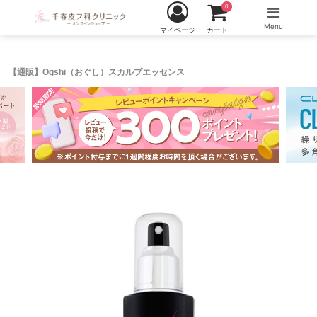
0
Menu
マイページ
カート
【通販】Ogshi（おぐし）スカルプエッセンス