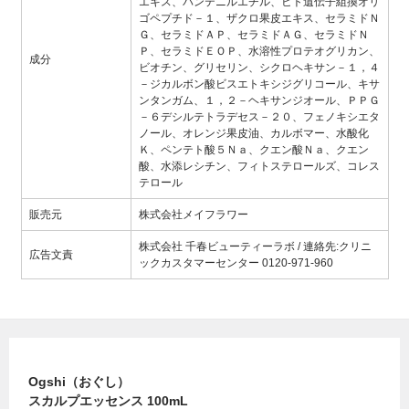
エキス、パンテニルエチル、ヒト遺伝子組換オリ
ゴペプチド－１、ザクロ果皮エキス、セラミドＮ
Ｇ、セラミドＡＰ、セラミドＡＧ、セラミドＮ
Ｐ、セラミドＥＯＰ、水溶性プロテオグリカン、
成分
ビオチン、グリセリン、シクロヘキサン－１，４
－ジカルボン酸ビスエトキシジグリコール、キサ
ンタンガム、１，２－ヘキサンジオール、ＰＰＧ
－６デシルテトラデセス－２０、フェノキシエタ
ノール、オレンジ果皮油、カルボマー、水酸化
Ｋ、ペンテト酸５Ｎａ、クエン酸Ｎａ、クエン
酸、水添レシチン、フィトステロールズ、コレス
テロール
販売元
株式会社メイフラワー
株式会社 千春ビューティーラボ / 連絡先:クリニ
広告文責
ックカスタマーセンター 0120-971-960
Ogshi（おぐし）
スカルプエッセンス 100mL