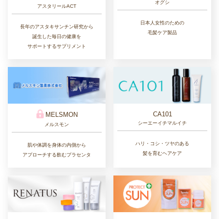
オグシ
アスタリールACT
日本人女性のための
長年のアスタキサンチン研究から
毛髪ケア製品
誕生した毎日の健康を
サポートするサプリメント
CA101
MELSMON
シーエーイチマルイチ
メルスモン
ハリ・コシ・ツヤのある
肌や体調を身体の内側から
髪を育むヘアケア
アプローチする飲むプラセンタ