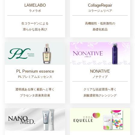
LAMELABO
CollageRepair
ラメラボ
コラージュリペア
生コラーゲンによる
高機能性・低刺激性の
滑らかな肌を再び
基礎化粧品
NONATIVE
PL Premium essence
ノナティブ
PLプレミアムエッセンス
クリアな頭皮環境へ導く
透明感ある輝く素肌へと導く
炭酸濃密泡クレンジング
プラセンタ原液美容液