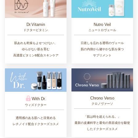
Dr.Vitamin
Nutro Veil
ドクタービタミン
ニュートロヴェール
肌あれも乾燥もよせつけない、
日差しを忘れる透明のヴェール
ゆらがない肌を育む
肌の内側から健やかな肌を保つ
高濃度ビタミンB配合スキンケア
サプリメント
Chrono Verso
With Dr.
クロノヴァーソ
ウィズドクター
「肌は時を超えられる。」
透明感のある肌へと目覚める
最新の皮膚科学と最旬の美容成分を駆使
レチノイド配合ドクターズコスメ
したドクターズコスメ