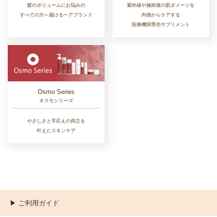
髪のボリュームにお悩みの
紫外線や施術後の肌ダメージを
すべての方へ届けるヘアブランド
内側からケアする
医療機関専売サプリメント
Osmo Series
オスモシリーズ
やさしさと手応えの両立を
叶えたスキンケア
▶︎ ご利用ガイド