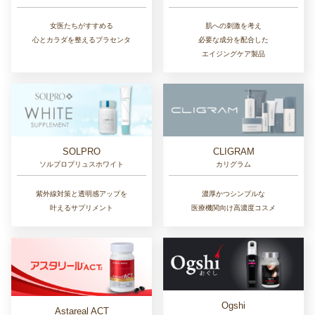
女医たちがすすめる
肌への刺激を考え
心とカラダを整えるプラセンタ
必要な成分を配合した
エイジングケア製品
SOLPRO
CLIGRAM
ソルプロプリュスホワイト
カリグラム
紫外線対策と透明感アップを
濃厚かつシンプルな
叶えるサプリメント
医療機関向け高濃度コスメ
Ogshi
Astareal ACT