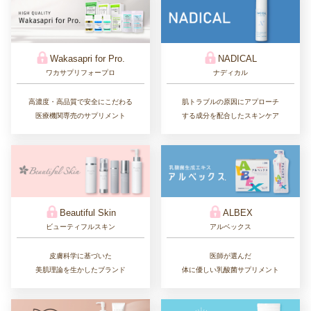
Wakasapri for Pro.
NADICAL
ワカサプリフォープロ
ナディカル
高濃度・高品質で安全にこだわる
肌トラブルの原因にアプローチ
医療機関専売のサプリメント
する成分を配合したスキンケア
Beautiful Skin
ALBEX
ビューティフルスキン
アルベックス
皮膚科学に基づいた
医師が選んだ
美肌理論を生かしたブランド
体に優しい乳酸菌サプリメント