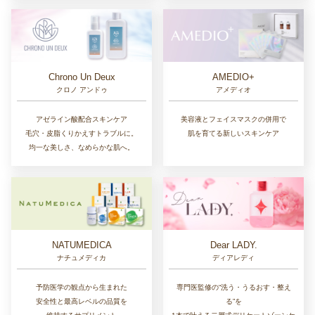
Chrono Un Deux
AMEDIO+
クロノ アンドゥ
アメディオ
アゼライン酸配合スキンケア
美容液とフェイスマスクの併用で
毛穴・皮脂くりかえすトラブルに。
肌を育てる新しいスキンケア
均一な美しさ、なめらかな肌へ。
NATUMEDICA
Dear LADY.
ナチュメディカ
ディアレディ
予防医学の観点から生まれた
専門医監修の“洗う・うるおす・整え
安全性と最高レベルの品質を
る”を