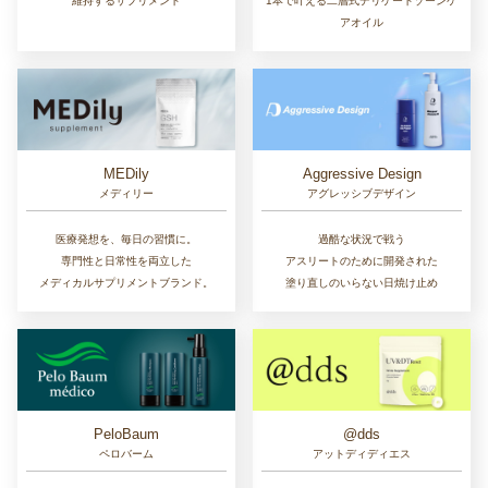
維持するサプリメント
1本で叶える二層式デリケートゾーンケ
アオイル
MEDily
Aggressive Design
メディリー
アグレッシブデザイン
医療発想を、毎日の習慣に。
過酷な状況で戦う
専門性と日常性を両立した
アスリートのために開発された
メディカルサプリメントブランド。
塗り直しのいらない日焼け止め
PeloBaum
@dds
ペロバーム
アットディディエス