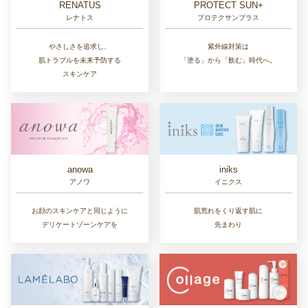
RENATUS
PROTECT SUN+
レナトス
プロテクサンプラス
やさしさを追求し、
紫外線対策は
肌トラブルを未来予防する
「塗る」から「飲む」時代へ。
スキンケア
anowa
iniks
アノワ
イニクス
お顔のスキンケアと同じように
肌荒れをくり返す肌に
デリケートゾーンケアを
先まわり