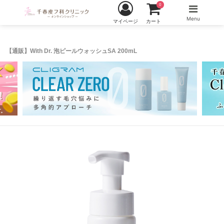
0
Menu
マイページ
カート
【通販】With Dr. 泡ピールウォッシュSA 200mL