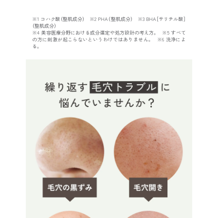
※1 コハク酸（整肌成分） ※2 PHA（整肌成分） ※3 BHA［サリチル酸］
（整肌成分）
※4 美容医療分野における成分選定や処方設計の考え方。 ※5 すべて
の方に刺激が起こらないというわけではありません。 ※6 洗浄によ
る。