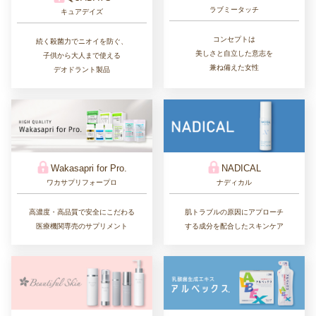
ラブミータッチ
キュアデイズ
コンセプトは
続く殺菌力でニオイを防ぐ、
美しさと自立した意志を
子供から大人まで使える
兼ね備えた女性
デオドラント製品
Wakasapri for Pro.
NADICAL
ワカサプリフォープロ
ナディカル
高濃度・高品質で安全にこだわる
肌トラブルの原因にアプローチ
医療機関専売のサプリメント
する成分を配合したスキンケア