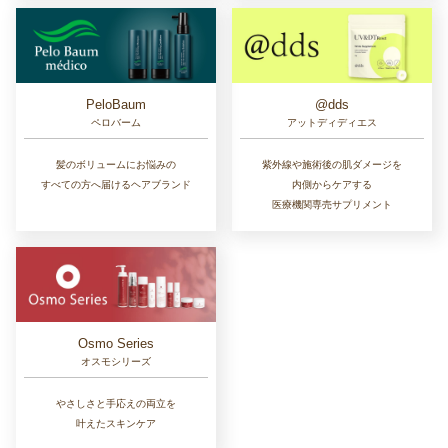
PeloBaum
@dds
ペロバーム
アットディディエス
髪のボリュームにお悩みの
紫外線や施術後の肌ダメージを
すべての方へ届けるヘアブランド
内側からケアする
医療機関専売サプリメント
Osmo Series
オスモシリーズ
やさしさと手応えの両立を
叶えたスキンケア