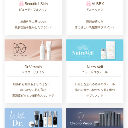
Beautiful Skin
ALBEX
ビューティフルスキン
アルベックス
皮膚科学に基づいた
医師が選んだ
美肌理論を生かしたブランド
体に優しい乳酸菌サプリメント
Dr.Vitamin
Nutro Veil
ドクタービタミン
ニュートロヴェール
肌あれも乾燥もよせつけない、
日差しを忘れる透明のヴェール
ゆらがない肌を育む
肌の内側から健やかな肌を保つ
高濃度ビタミンB配合スキンケア
サプリメント