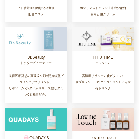
ヒト臍帯血細胞順化培養液
ボツリヌストキシン由来成分配合
配合コスメ
目もと用クリーム
Dr.Beauty
HIFU TIME
ドクタービューティー
ヒフタイム
美容医療発想の高吸収&長時間持続型ビ
高濃度リポソーム化ビタミンC
タミンCサプリメント。
サプリメント、総グルタチオン100㎎含
リポソーム化×タイムリリース型ビタミ
有ドリンク
ンCを独自配合。
Lov me Touch
QUADAYS