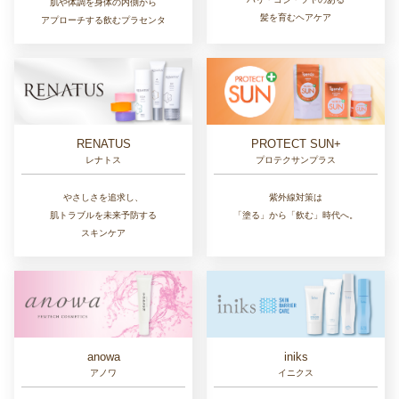
肌や体調を身体の内側から
髪を育むヘアケア
アプローチする飲むプラセンタ
RENATUS
PROTECT SUN+
レナトス
プロテクサンプラス
やさしさを追求し、
紫外線対策は
肌トラブルを未来予防する
「塗る」から「飲む」時代へ。
スキンケア
anowa
iniks
アノワ
イニクス