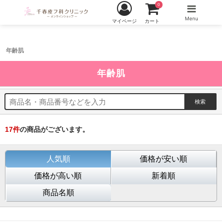
0
Menu
マイページ
カート
年齢肌
年齢肌
17
件
の商品がございます。
人気順
価格が安い順
価格が高い順
新着順
商品名順