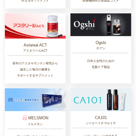
叶えるサプリメント
医療機関向け高濃度コスメ
Ogshi
Astareal ACT
オグシ
アスタリールACT
日本人女性のための
長年のアスタキサンチン研究から
毛髪ケア製品
誕生した毎日の健康を
サポートするサプリメント
CA101
MELSMON
シーエーイチマルイチ
メルスモン
ハリ・コシ・ツヤのある