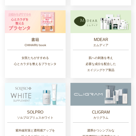
書籍
MDEAR
CHIHARU book
エムディア
女医たちがすすめる
肌への刺激を考え
心とカラダを整えるプラセンタ
必要な成分を配合した
エイジングケア製品
SOLPRO
CLIGRAM
ソルプロプリュスホワイト
カリグラム
紫外線対策と透明感アップを
濃厚かつシンプルな