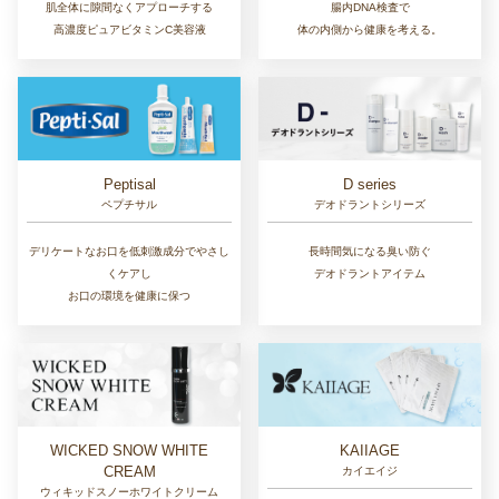
肌全体に隙間なくアプローチする
腸内DNA検査で
高濃度ピュアビタミンC美容液
体の内側から健康を考える。
D series
Peptisal
デオドラントシリーズ
ペプチサル
長時間気になる臭い防ぐ
デリケートなお口を低刺激成分でやさし
デオドラントアイテム
くケアし
お口の環境を健康に保つ
WICKED SNOW WHITE
KAIIAGE
CREAM
カイエイジ
ウィキッドスノーホワイトクリーム