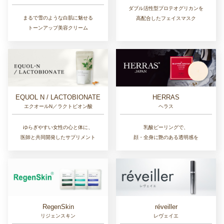
ダブル活性型プロテオグリカンを
まるで雪のような白肌に魅せる
高配合したフェイスマスク
トーンアップ美容クリーム
EQUOL N / LACTOBIONATE
HERRAS
エクオールN／ラクトビオン酸
ヘラス
ゆらぎやすい女性の心と体に、
乳酸ピーリングで、
医師と共同開発したサプリメント
顔・全身に艶のある透明感を
RegenSkin
réveiller
リジェンスキン
レヴェイエ