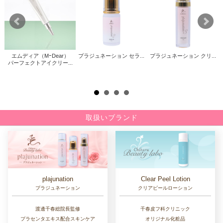
エムディア（MｰDear）
プラジュネーション セラ...
プラジュネーション クリ...
パーフェクトアイクリー...
取扱いブランド
Clear Peel Lotion
plajunation
クリアピールローション
プラジュネーション
千春皮フ科クリニック
渡邊千春総院長監修
オリジナル化粧品
プラセンタエキス配合スキンケア