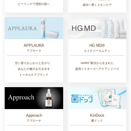
ピーリングで理想の肌へ
成功へ導くスキンケア
APPLAURA
HG MD®
アプローラ
エイチジーエムディ
®︎
甘い香りがふわりと広がり、
HARG
療法から生まれた
あなたの魅力を引き出す
薬用ドクターズヘアケアシリーズ
トータルケアブランド
Approach
KinDock
アプローチ
菌ドック