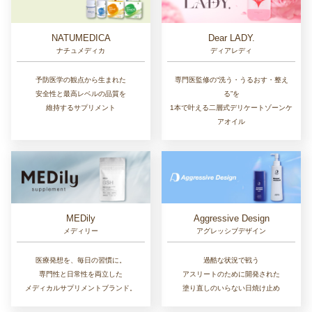
NATUMEDICA
Dear LADY.
ナチュメディカ
ディアレディ
予防医学の観点から生まれた
専門医監修の“洗う・うるおす・整え
安全性と最高レベルの品質を
る”を
維持するサプリメント
1本で叶える二層式デリケートゾーンケ
アオイル
MEDily
Aggressive Design
メディリー
アグレッシブデザイン
医療発想を、毎日の習慣に。
過酷な状況で戦う
専門性と日常性を両立した
アスリートのために開発された
メディカルサプリメントブランド。
塗り直しのいらない日焼け止め