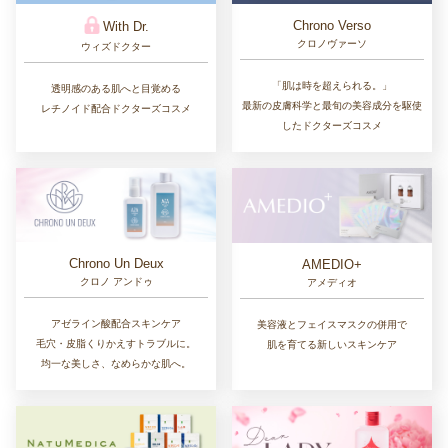
Chrono Verso
With Dr.
クロノヴァーソ
ウィズドクター
「肌は時を超えられる。」
透明感のある肌へと目覚める
最新の皮膚科学と最旬の美容成分を駆使
レチノイド配合ドクターズコスメ
したドクターズコスメ
Chrono Un Deux
AMEDIO+
クロノ アンドゥ
アメディオ
アゼライン酸配合スキンケア
美容液とフェイスマスクの併用で
毛穴・皮脂くりかえすトラブルに。
肌を育てる新しいスキンケア
均一な美しさ、なめらかな肌へ。