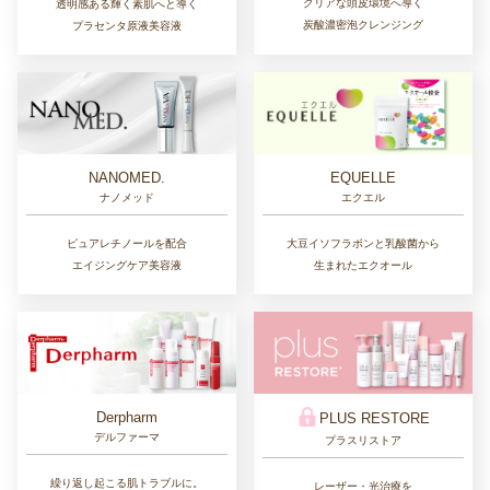
クリアな頭皮環境へ導く
透明感ある輝く素肌へと導く
炭酸濃密泡クレンジング
プラセンタ原液美容液
NANOMED.
EQUELLE
ナノメッド
エクエル
ピュアレチノールを配合
大豆イソフラボンと乳酸菌から
エイジングケア美容液
生まれたエクオール
Derpharm
PLUS RESTORE
デルファーマ
プラスリストア
繰り返し起こる肌トラブルに。
レーザー・光治療を