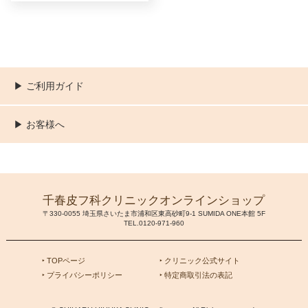
▶︎ ご利用ガイド
ご利用ガイド
決済／配送／送料について
取り扱い商品一覧
顧客情報の取扱について
特定商取引法の表記
▶︎ お客様へ
新規会員登録
MYページ
買い物カゴ
よくあるご質問
お問い合わせ
千春皮フ科クリニックオンラインショップ
〒330-0055 埼玉県さいたま市浦和区東高砂町9-1 SUMIDA ONE本館 5F
TEL.0120-971-960
‣ TOPページ
‣ クリニック公式サイト
‣ プライバシーポリシー
‣ 特定商取引法の表記