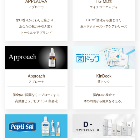
APPLAURA
HG MD®
アプローラ
エイチジーエムディ
®︎
甘い香りがふわりと広がり、
HARG
療法から生まれた
あなたの魅力を引き出す
薬用ドクターズヘアケアシリーズ
トータルケアブランド
Approach
KinDock
アプローチ
菌ドック
肌全体に隙間なくアプローチする
腸内DNA検査で
高濃度ピュアビタミンC美容液
体の内側から健康を考える。