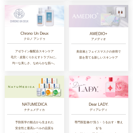
Chrono Un Deux
AMEDIO+
クロノ アンドゥ
アメディオ
アゼライン酸配合スキンケア
美容液とフェイスマスクの併用で
毛穴・皮脂くりかえすトラブルに。
肌を育てる新しいスキンケア
均一な美しさ、なめらかな肌へ。
NATUMEDICA
Dear LADY.
ナチュメディカ
ディアレディ
予防医学の観点から生まれた
専門医監修の“洗う・うるおす・整え
安全性と最高レベルの品質を
る”を