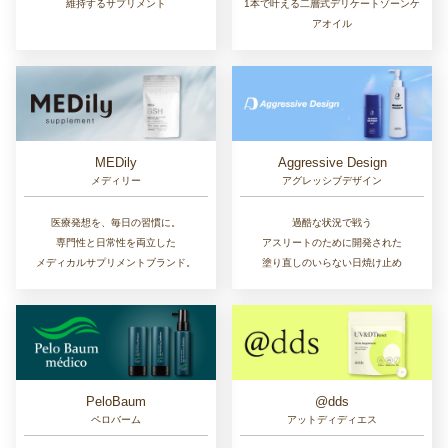
維持するサプリメント
1本で叶える二層式デリケートゾーンケ
アオイル
MEDily
Aggressive Design
メディリー
アグレッシブデザイン
医療発想を、毎日の習慣に。
過酷な状況で戦う
専門性と日常性を両立した
アスリートのために開発された
メディカルサプリメントブランド。
塗り直しのいらない日焼け止め
PeloBaum
@dds
ペロバーム
アットディディエス