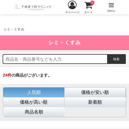
0
Menu
マイページ
カート
シミ・くすみ
シミ・くすみ
24
件
の商品がございます。
人気順
価格が安い順
価格が高い順
新着順
商品名順