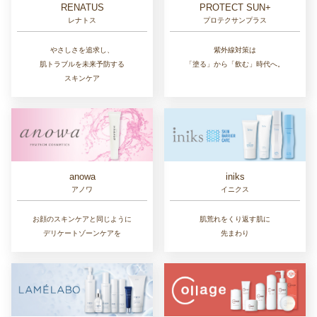
RENATUS
PROTECT SUN+
レナトス
プロテクサンプラス
やさしさを追求し、
紫外線対策は
肌トラブルを未来予防する
「塗る」から「飲む」時代へ。
スキンケア
anowa
iniks
アノワ
イニクス
お顔のスキンケアと同じように
肌荒れをくり返す肌に
デリケートゾーンケアを
先まわり