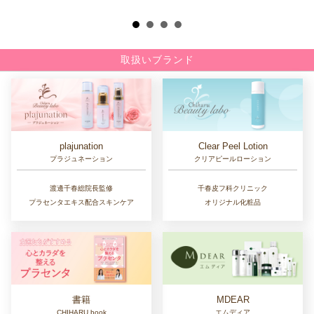
取扱いブランド
Clear Peel Lotion
plajunation
クリアピールローション
プラジュネーション
千春皮フ科クリニック
渡邊千春総院長監修
オリジナル化粧品
プラセンタエキス配合スキンケア
書籍
MDEAR
CHIHARU book
エムディア