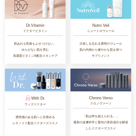
Dr.Vitamin
Nutro Veil
ドクタービタミン
ニュートロヴェール
肌あれも乾燥もよせつけない、
日差しを忘れる透明のヴェール
ゆらがない肌を育む
肌の内側から健やかな肌を保つ
高濃度ビタミンB配合スキンケア
サプリメント
Chrono Verso
With Dr.
クロノヴァーソ
ウィズドクター
「肌は時を超えられる。」
透明感のある肌へと目覚める
最新の皮膚科学と最旬の美容成分を駆使
レチノイド配合ドクターズコスメ
したドクターズコスメ