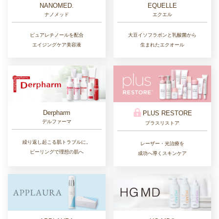
NANOMED.
EQUELLE
ナノメッド
エクエル
ピュアレチノールを配合
大豆イソフラボンと乳酸菌から
エイジングケア美容液
生まれたエクオール
Derpharm
PLUS RESTORE
デルファーマ
プラスリストア
繰り返し起こる肌トラブルに。
レーザー・光治療を
ピーリングで理想の肌へ
成功へ導くスキンケア