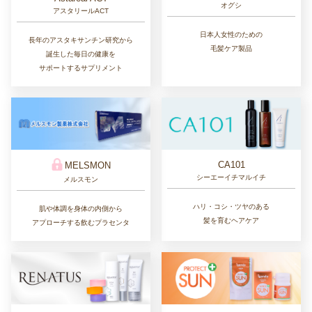
オグシ
アスタリールACT
日本人女性のための
長年のアスタキサンチン研究から
毛髪ケア製品
誕生した毎日の健康を
サポートするサプリメント
CA101
MELSMON
シーエーイチマルイチ
メルスモン
ハリ・コシ・ツヤのある
肌や体調を身体の内側から
髪を育むヘアケア
アプローチする飲むプラセンタ