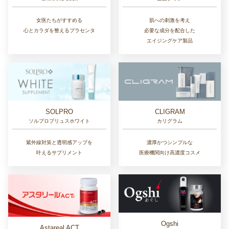
女医たちがすすめる
肌への刺激を考え
心とカラダを整えるプラセンタ
必要な成分を配合した
エイジングケア製品
SOLPRO
CLIGRAM
ソルプロプリュスホワイト
カリグラム
紫外線対策と透明感アップを
濃厚かつシンプルな
叶えるサプリメント
医療機関向け高濃度コスメ
Ogshi
Astareal ACT