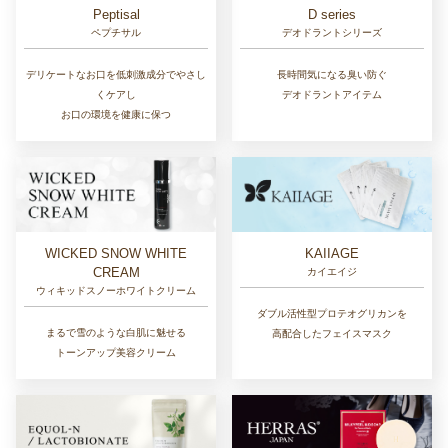
D series
Peptisal
デオドラントシリーズ
ペプチサル
長時間気になる臭い防ぐ
デリケートなお口を低刺激成分でやさし
デオドラントアイテム
くケアし
お口の環境を健康に保つ
WICKED SNOW WHITE
KAIIAGE
CREAM
カイエイジ
ウィキッドスノーホワイトクリーム
ダブル活性型プロテオグリカンを
まるで雪のような白肌に魅せる
高配合したフェイスマスク
トーンアップ美容クリーム