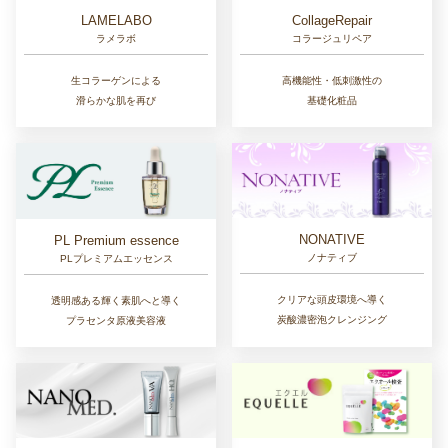
LAMELABO
CollageRepair
ラメラボ
コラージュリペア
生コラーゲンによる
高機能性・低刺激性の
滑らかな肌を再び
基礎化粧品
NONATIVE
PL Premium essence
ノナティブ
PLプレミアムエッセンス
クリアな頭皮環境へ導く
透明感ある輝く素肌へと導く
炭酸濃密泡クレンジング
プラセンタ原液美容液