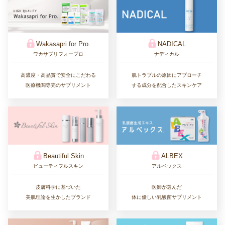
Wakasapri for Pro.
NADICAL
ワカサプリフォープロ
ナディカル
高濃度・高品質で安全にこだわる
肌トラブルの原因にアプローチ
医療機関専売のサプリメント
する成分を配合したスキンケア
Beautiful Skin
ALBEX
ビューティフルスキン
アルベックス
皮膚科学に基づいた
医師が選んだ
美肌理論を生かしたブランド
体に優しい乳酸菌サプリメント