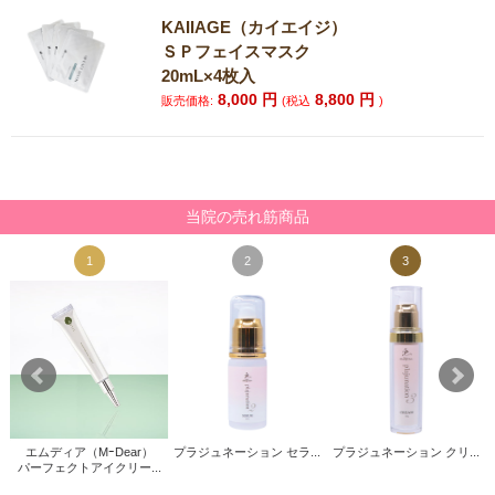
KAIIAGE（カイエイジ）
ＳＰフェイスマスク
20mL×4枚入
8,000
円
8,800
円
販売価格:
(税込
)
当院の売れ筋商品
1
2
3
エムディア（MｰDear）
プラジュネーション セラ...
プラジュネーション クリ...
パーフェクトアイクリー...