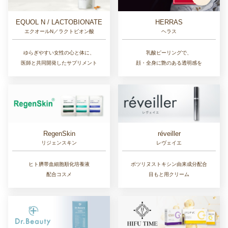
EQUOL N / LACTOBIONATE
HERRAS
エクオールN／ラクトビオン酸
ヘラス
ゆらぎやすい女性の心と体に、
乳酸ピーリングで、
医師と共同開発したサプリメント
顔・全身に艶のある透明感を
RegenSkin
réveiller
リジェンスキン
レヴェイエ
ヒト臍帯血細胞順化培養液
ボツリヌストキシン由来成分配合
配合コスメ
目もと用クリーム