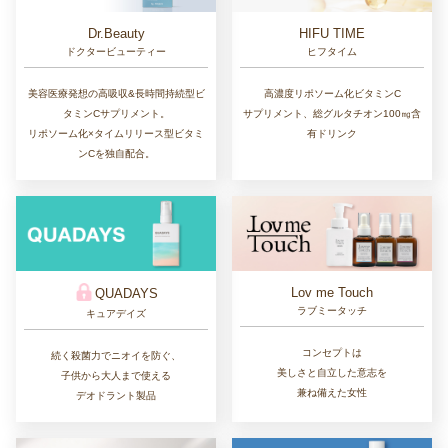
Dr.Beauty
HIFU TIME
ドクタービューティー
ヒフタイム
美容医療発想の高吸収&長時間持続型ビ
高濃度リポソーム化ビタミンC
タミンCサプリメント。
サプリメント、総グルタチオン100㎎含
リポソーム化×タイムリリース型ビタミ
有ドリンク
ンCを独自配合。
Lov me Touch
QUADAYS
ラブミータッチ
キュアデイズ
コンセプトは
続く殺菌力でニオイを防ぐ、
美しさと自立した意志を
子供から大人まで使える
兼ね備えた女性
デオドラント製品