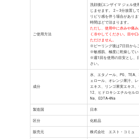
洗顔後(エンザイマ ジェル使
じませます。 2～3分放置
リピリ感を伴う場合がありま
時間ほどで治まります。
ただし、使用中に赤みや痛み
ご使用方法
く冷やしてください。目や口
ただけません。
※ピーリング後は7日目から
※敏感肌、極度に乾燥してい
※週1回を使用の目安とし、
さい。
水、エタノール、PG、TE
ェロール、オレンジ果汁、レ
成分
エキス、リンゴ果実エキス、サ
12、ヒドロキシエチルセル
Na、EDTA-4Na
製造国
日本
区分
化粧品
販売元
株式会社 エスト・コミュ