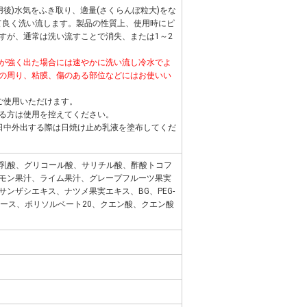
用後)水気をふき取り、適量(さくらんぼ粒大)をな
して良く洗い流します。製品の性質上、使用時にピ
すが、通常は洗い流すことで消失、または1～2
が強く出た場合には速やかに洗い流し冷水でよ
の周り、粘膜、傷のある部位などにはお使いい
ご使用いただけます。
る方は使用を控えてください。
日中外出する際は日焼け止め乳液を塗布してくだ
A、乳酸、グリコール酸、サリチル酸、酢酸トコフ
モン果汁、ライム果汁、グレープフルーツ果実
ンザシエキス、ナツメ果実エキス、BG、PEG-
ロース、ポリソルベート20、クエン酸、クエン酸