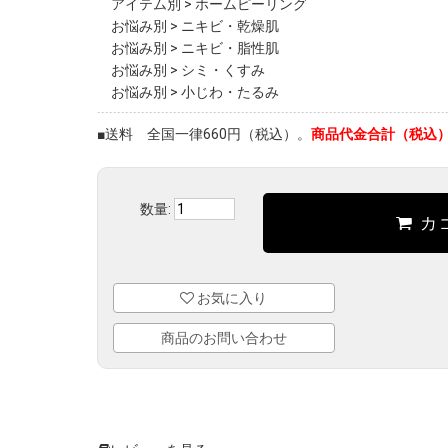
アイテム別
>
ホームピーリング
お悩み別
>
ニキビ・乾燥肌
お悩み別
>
ニキビ・脂性肌
お悩み別
>
シミ・くすみ
お悩み別
>
小じわ・たるみ
■送料 全国一律660円（税込）。
商品代金合計（税込）が
数量:
カ
お気に入り
商品のお問い合わせ