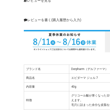
レビューを見る
レビューを書く(購入履歴から入力)
ブランド名
Derpharm（デルファーマ）
商品名
エピダーマ ジェル 7
内容量
40g
グリコール酸が厚くなった古
特徴
えます。
毛穴に詰まった余分な皮脂を