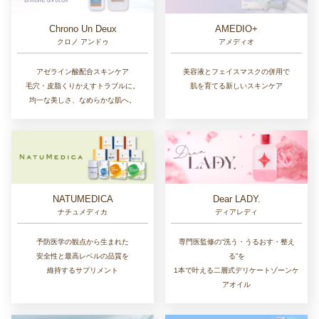
Chrono Un Deux
AMEDIO+
クロノ アンドゥ
アメディオ
アゼライン酸配合スキンケア
美容液とフェイスマスクの併用で
毛穴・皮脂くりかえすトラブルに。
肌を育てる新しいスキンケア
均一な美しさ、なめらかな肌へ。
NATUMEDICA
Dear LADY.
ナチュメディカ
ディアレディ
予防医学の観点から生まれた
専門医監修の“洗う・うるおす・整え
安全性と最高レベルの品質を
る”を
維持するサプリメント
1本で叶える二層式デリケートゾーンケ
アオイル