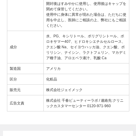
開封後はすみやかに使用し、使用後はキャップを
閉めて保管してください。
使用中に身体に異常が現れた場合は、ただちに使
用を中止し、医師にご相談の上、弊社にもご相談
ください。
水、PG、キシリトール、ポリグリシトール、ポ
ロキサマー407、ヒドロキシエチルセルロース、
成分
クエン酸 Na、セイヨウハッカ油、クエン酸、ポ
リリシン、ナイシン、ラクトフェリン、マカデミ
ア種子油、アロエベラ液汁、乳酸 Ca
製造国
アメリカ
区分
化粧品
販売元
株式会社ジェイメック
株式会社 千春ビューティーラボ / 連絡先:クリニ
広告文責
ックカスタマーセンター 0120-971-960