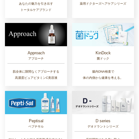
あなたの魅力を引き出す
薬用ドクターズヘアケアシリーズ
トータルケアブランド
Approach
KinDock
アプローチ
菌ドック
肌全体に隙間なくアプローチする
腸内DNA検査で
高濃度ピュアビタミンC美容液
体の内側から健康を考える。
D series
Peptisal
デオドラントシリーズ
ペプチサル