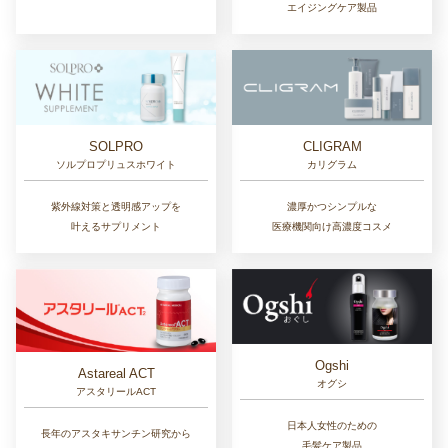
エイジングケア製品
SOLPRO
CLIGRAM
ソルプロプリュスホワイト
カリグラム
紫外線対策と透明感アップを
濃厚かつシンプルな
叶えるサプリメント
医療機関向け高濃度コスメ
Ogshi
Astareal ACT
オグシ
アスタリールACT
日本人女性のための
長年のアスタキサンチン研究から
毛髪ケア製品