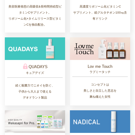
美容医療発想の高吸収&長時間持続型ビ
高濃度リポソーム化ビタミンC
タミンCサプリメント。
サプリメント、総グルタチオン100㎎含
リポソーム化×タイムリリース型ビタミ
有ドリンク
ンCを独自配合。
Lov me Touch
QUADAYS
ラブミータッチ
キュアデイズ
コンセプトは
続く殺菌力でニオイを防ぐ、
美しさと自立した意志を
子供から大人まで使える
兼ね備えた女性
デオドラント製品