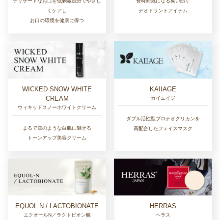
長時間気になる臭い防ぐ
デリケートなお口を低刺激成分でやさし
デオドラントアイテム
くケアし
お口の環境を健康に保つ
WICKED SNOW WHITE
KAIIAGE
CREAM
カイエイジ
ウィキッドスノーホワイトクリーム
ダブル活性型プロテオグリカンを
まるで雪のような白肌に魅せる
高配合したフェイスマスク
トーンアップ美容クリーム
EQUOL N / LACTOBIONATE
HERRAS
エクオールN／ラクトビオン酸
ヘラス