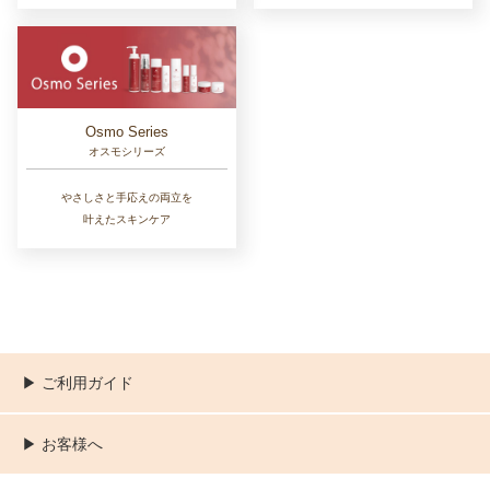
Osmo Series
オスモシリーズ
やさしさと手応えの両立を
叶えたスキンケア
▶︎ ご利用ガイド
ご利用ガイド
決済／配送／送料について
取り扱い商品一覧
顧客情報の取扱について
特定商取引法の表記
▶︎ お客様へ