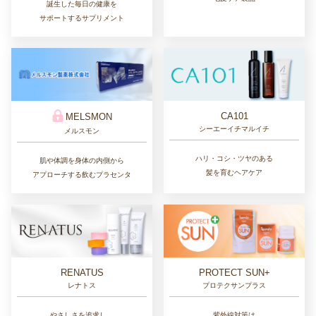
誕生した毎日の健康を
サポートするサプリメント
CA101
MELSMON
シーエーイチマルイチ
メルスモン
ハリ・コシ・ツヤのある
肌や体調を身体の内側から
髪を育むヘアケア
アプローチする飲むプラセンタ
RENATUS
PROTECT SUN+
レナトス
プロテクサンプラス
やさしさを追求し、
紫外線対策は