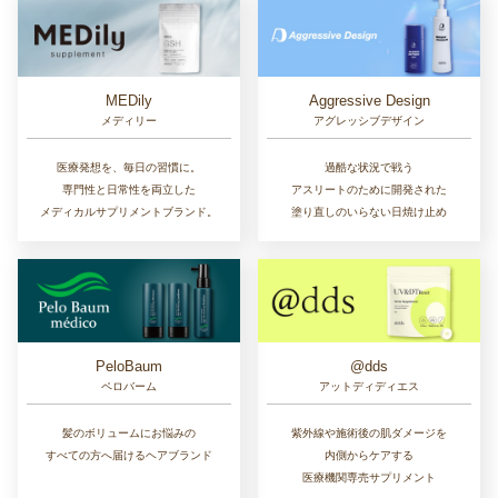
MEDily
Aggressive Design
メディリー
アグレッシブデザイン
医療発想を、毎日の習慣に。
過酷な状況で戦う
専門性と日常性を両立した
アスリートのために開発された
メディカルサプリメントブランド。
塗り直しのいらない日焼け止め
PeloBaum
@dds
ペロバーム
アットディディエス
髪のボリュームにお悩みの
紫外線や施術後の肌ダメージを
すべての方へ届けるヘアブランド
内側からケアする
医療機関専売サプリメント