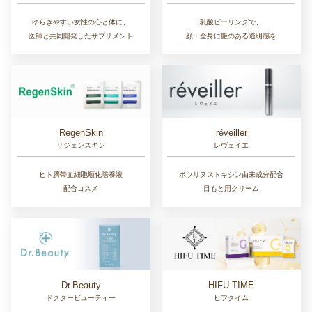
ゆらぎやすい女性の心と体に、
乳酸ピーリングで、
医師と共同開発したサプリメント
顔・全身に艶のある透明感を
RegenSkin
réveiller
リジェンスキン
レヴェイエ
ヒト臍帯血細胞順化培養液
ボツリヌストキシン由来成分配合
配合コスメ
目もと用クリーム
Dr.Beauty
HIFU TIME
ドクタービューティー
ヒフタイム