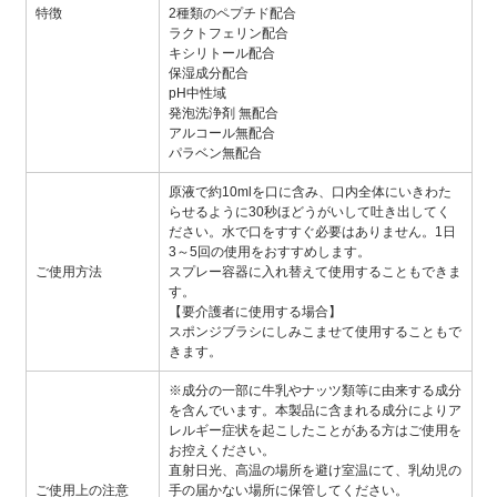
特徴
2種類のペプチド配合
ラクトフェリン配合
キシリトール配合
保湿成分配合
pH中性域
発泡洗浄剤 無配合
アルコール無配合
パラベン無配合
原液で約10mlを口に含み、口内全体にいきわた
らせるように30秒ほどうがいして吐き出してく
ださい。水で口をすすぐ必要はありません。1日
3～5回の使用をおすすめします。
ご使用方法
スプレー容器に入れ替えて使用することもできま
す。
【要介護者に使用する場合】
スポンジブラシにしみこませて使用することもで
きます。
※成分の一部に牛乳やナッツ類等に由来する成分
を含んでいます。本製品に含まれる成分によりア
レルギー症状を起こしたことがある方はご使用を
お控えください。
直射日光、高温の場所を避け室温にて、乳幼児の
ご使用上の注意
手の届かない場所に保管してください。