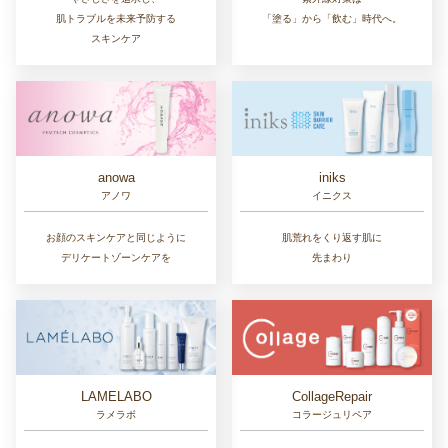
肌トラブルを未来予防する
「塗る」から「飲む」時代へ。
スキンケア
anowa
iniks
アノワ
イニクス
お顔のスキンケアと同じように
肌荒れをくり返す肌に
デリケートゾーンケアを
先まわり
LAMELABO
CollageRepair
ラメラボ
コラージュリペア