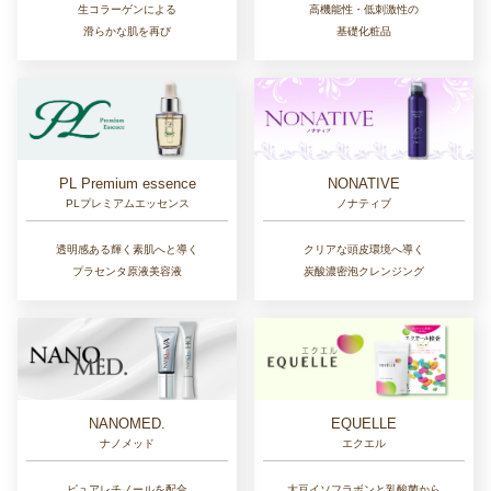
生コラーゲンによる
高機能性・低刺激性の
滑らかな肌を再び
基礎化粧品
NONATIVE
PL Premium essence
ノナティブ
PLプレミアムエッセンス
クリアな頭皮環境へ導く
透明感ある輝く素肌へと導く
炭酸濃密泡クレンジング
プラセンタ原液美容液
NANOMED.
EQUELLE
ナノメッド
エクエル
ピュアレチノールを配合
大豆イソフラボンと乳酸菌から