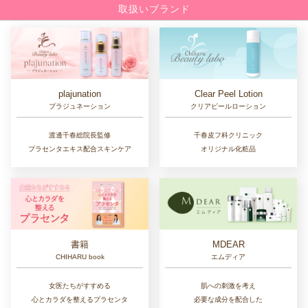
取扱いブランド
Clear Peel Lotion
plajunation
クリアピールローション
プラジュネーション
千春皮フ科クリニック
渡邊千春総院長監修
オリジナル化粧品
プラセンタエキス配合スキンケア
書籍
MDEAR
CHIHARU book
エムディア
女医たちがすすめる
肌への刺激を考え
心とカラダを整えるプラセンタ
必要な成分を配合した