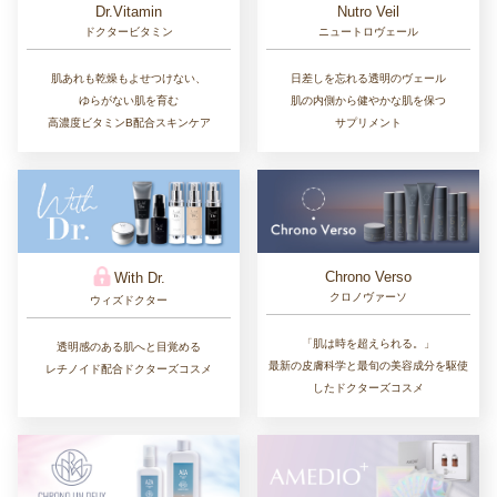
Dr.Vitamin
Nutro Veil
ドクタービタミン
ニュートロヴェール
肌あれも乾燥もよせつけない、
日差しを忘れる透明のヴェール
ゆらがない肌を育む
肌の内側から健やかな肌を保つ
高濃度ビタミンB配合スキンケア
サプリメント
Chrono Verso
With Dr.
クロノヴァーソ
ウィズドクター
「肌は時を超えられる。」
透明感のある肌へと目覚める
最新の皮膚科学と最旬の美容成分を駆使
レチノイド配合ドクターズコスメ
したドクターズコスメ