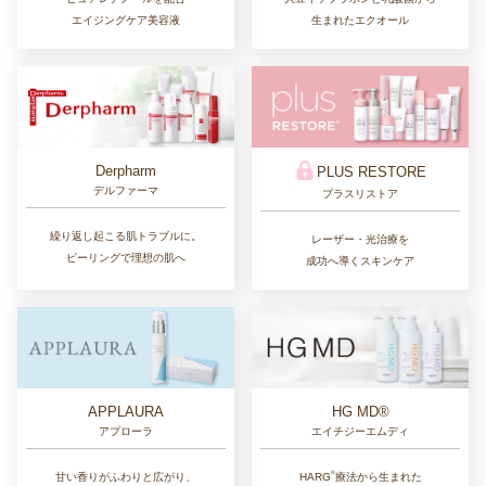
エイジングケア美容液
生まれたエクオール
Derpharm
PLUS RESTORE
デルファーマ
プラスリストア
繰り返し起こる肌トラブルに。
レーザー・光治療を
ピーリングで理想の肌へ
成功へ導くスキンケア
APPLAURA
HG MD®
アプローラ
エイチジーエムディ
®︎
甘い香りがふわりと広がり、
HARG
療法から生まれた