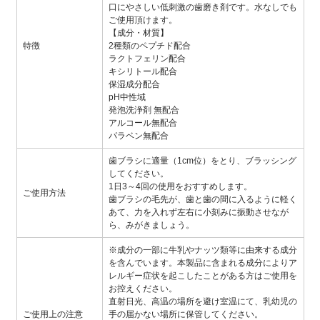
口にやさしい低刺激の歯磨き剤です。水なしでも
ご使用頂けます。
【成分・材質】
特徴
2種類のペプチド配合
ラクトフェリン配合
キシリトール配合
保湿成分配合
pH中性域
発泡洗浄剤 無配合
アルコール無配合
パラベン無配合
歯ブラシに適量（1cm位）をとり、ブラッシング
してください。
1日3～4回の使用をおすすめします。
ご使用方法
歯ブラシの毛先が、歯と歯の間に入るように軽く
あて、力を入れず左右に小刻みに振動させなが
ら、みがきましょう。
※成分の一部に牛乳やナッツ類等に由来する成分
を含んでいます。本製品に含まれる成分によりア
レルギー症状を起こしたことがある方はご使用を
お控えください。
直射日光、高温の場所を避け室温にて、乳幼児の
ご使用上の注意
手の届かない場所に保管してください。