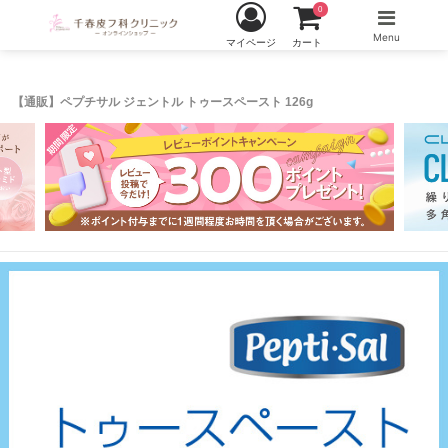
0
Menu
マイページ
カート
【通販】ペプチサル ジェントル トゥースペースト 126g