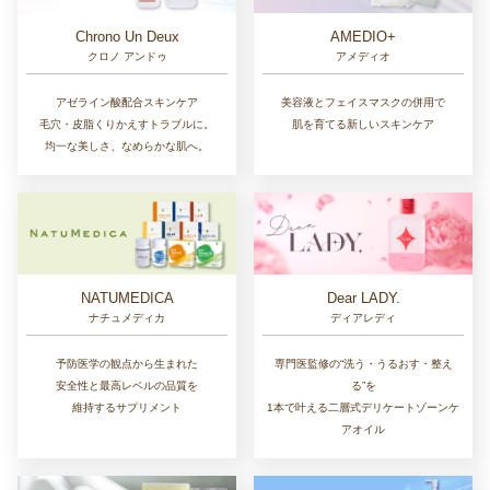
Chrono Un Deux
AMEDIO+
クロノ アンドゥ
アメディオ
アゼライン酸配合スキンケア
美容液とフェイスマスクの併用で
毛穴・皮脂くりかえすトラブルに。
肌を育てる新しいスキンケア
均一な美しさ、なめらかな肌へ。
NATUMEDICA
Dear LADY.
ナチュメディカ
ディアレディ
予防医学の観点から生まれた
専門医監修の“洗う・うるおす・整え
安全性と最高レベルの品質を
る”を
維持するサプリメント
1本で叶える二層式デリケートゾーンケ
アオイル