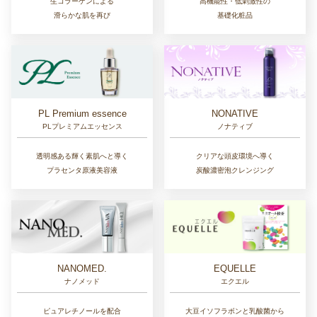
生コラーゲンによる
高機能性・低刺激性の
滑らかな肌を再び
基礎化粧品
NONATIVE
PL Premium essence
ノナティブ
PLプレミアムエッセンス
クリアな頭皮環境へ導く
透明感ある輝く素肌へと導く
炭酸濃密泡クレンジング
プラセンタ原液美容液
NANOMED.
EQUELLE
ナノメッド
エクエル
ピュアレチノールを配合
大豆イソフラボンと乳酸菌から