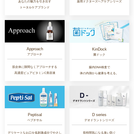
あなたの魅力を引き出す
薬用ドクターズヘアケアシリーズ
トータルケアブランド
Approach
KinDock
アプローチ
菌ドック
肌全体に隙間なくアプローチする
腸内DNA検査で
高濃度ピュアビタミンC美容液
体の内側から健康を考える。
D series
Peptisal
デオドラントシリーズ
ペプチサル
長時間気になる臭い防ぐ
デリケートなお口を低刺激成分でやさし