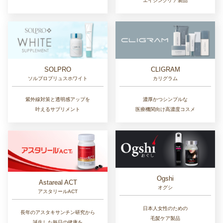
エイジングケア製品
SOLPRO
CLIGRAM
ソルプロプリュスホワイト
カリグラム
紫外線対策と透明感アップを
濃厚かつシンプルな
叶えるサプリメント
医療機関向け高濃度コスメ
Ogshi
Astareal ACT
オグシ
アスタリールACT
日本人女性のための
長年のアスタキサンチン研究から
毛髪ケア製品
誕生した毎日の健康を