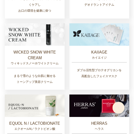
デオドラントアイテム
くケアし
お口の環境を健康に保つ
WICKED SNOW WHITE
KAIIAGE
CREAM
カイエイジ
ウィキッドスノーホワイトクリーム
ダブル活性型プロテオグリカンを
まるで雪のような白肌に魅せる
高配合したフェイスマスク
トーンアップ美容クリーム
EQUOL N / LACTOBIONATE
HERRAS
エクオールN／ラクトビオン酸
ヘラス