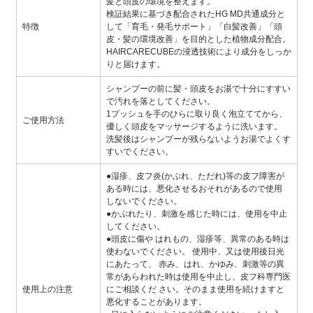
髪と頭皮の環境を整えます。
検証結果に基づき配合されたHG MD共通成分と
特徴
して「育毛・発毛サポート」「白髪改善」「頭
皮・髪の環境改善」を目的とした植物成分配合。
HAIRCARECUBEの浸透技術により成分をしっか
りと届けます。
シャンプーの前に髪・頭皮をお湯で十分にすすい
で汚れを落としてください。
1プッシュを手のひらに取り良く泡立ててから、
ご使用方法
優しく頭皮をマッサージするように洗います。
洗髪後はシャンプーが残らないようお湯でよくす
すいでください。
●湿疹、皮フ炎(かぶれ、ただれ)等の皮フ障害が
ある時には、悪化させるおそれがあるので使用
しないでください。
●かぶれたり、刺激を感じた時には、使用を中止
してください。
●頭皮に傷や はれもの、湿疹等、異常のある時は
使わないでください。 使用中、又は使用後日光
にあたって、 赤み、はれ、かゆみ、刺激等の異
常があらわれた時は使用を中止し、皮フ科専門医
使用上の注意
にご相談くだ さい。そのまま使用を続けますと
悪化することがあります。