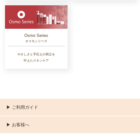
Osmo Series
オスモシリーズ
やさしさと手応えの両立を
叶えたスキンケア
▶︎ ご利用ガイド
ご利用ガイド
決済／配送／送料について
取り扱い商品一覧
顧客情報の取扱について
特定商取引法の表記
▶︎ お客様へ
新規会員登録
MYページ
買い物カゴ
よくあるご質問
お問い合わせ