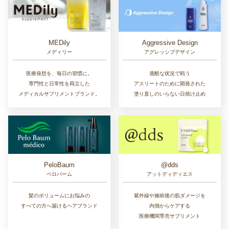
MEDily
Aggressive Design
メディリー
アグレッシブデザイン
医療発想を、毎日の習慣に。
過酷な状況で戦う
専門性と日常性を両立した
アスリートのために開発された
メディカルサプリメントブランド。
塗り直しのいらない日焼け止め
PeloBaum
@dds
ペロバーム
アットディディエス
髪のボリュームにお悩みの
紫外線や施術後の肌ダメージを
すべての方へ届けるヘアブランド
内側からケアする
医療機関専売サプリメント