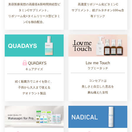
美容医療発想の高吸収&長時間持続型ビ
高濃度リポソーム化ビタミンC
タミンCサプリメント。
サプリメント、総グルタチオン100㎎含
リポソーム化×タイムリリース型ビタミ
有ドリンク
ンCを独自配合。
Lov me Touch
QUADAYS
ラブミータッチ
キュアデイズ
コンセプトは
続く殺菌力でニオイを防ぐ、
美しさと自立した意志を
子供から大人まで使える
兼ね備えた女性
デオドラント製品