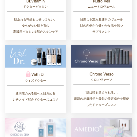
Dr.Vitamin
Nutro Veil
ドクタービタミン
ニュートロヴェール
肌あれも乾燥もよせつけない、
日差しを忘れる透明のヴェール
ゆらがない肌を育む
肌の内側から健やかな肌を保つ
高濃度ビタミンB配合スキンケア
サプリメント
Chrono Verso
With Dr.
クロノヴァーソ
ウィズドクター
「肌は時を超えられる。」
透明感のある肌へと目覚める
最新の皮膚科学と最旬の美容成分を駆使
レチノイド配合ドクターズコスメ
したドクターズコスメ