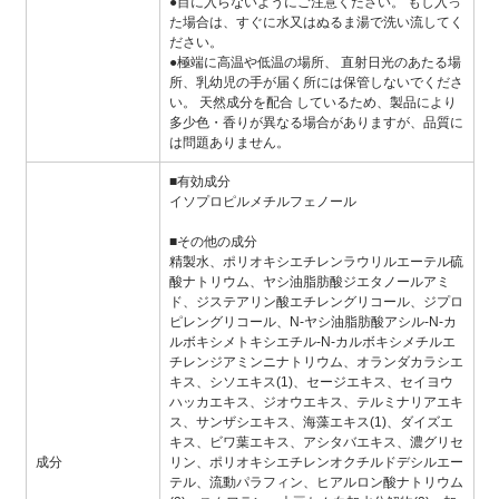
●目に入らないようにご注意ください。 もし入っ
た場合は、すぐに水又はぬるま湯で洗い流してく
ださい。
●極端に高温や低温の場所、 直射日光のあたる場
所、乳幼児の手が届く所には保管しないでくださ
い。 天然成分を配合 しているため、製品により
多少色・香りが異なる場合がありますが、品質に
は問題ありません。
■有効成分
イソプロピルメチルフェノール
■その他の成分
精製水、ポリオキシエチレンラウリルエーテル硫
酸ナトリウム、ヤシ油脂肪酸ジエタノールアミ
ド、ジステアリン酸エチレングリコール、ジプロ
ピレングリコール、N-ヤシ油脂肪酸アシル-N-カ
ルボキシメトキシエチル-N-カルボキシメチルエ
チレンジアミンニナトリウム、オランダカラシエ
キス、シソエキス(1)、セージエキス、セイヨウ
ハッカエキス、ジオウエキス、テルミナリアエキ
ス、サンザシエキス、海藻エキス(1)、ダイズエ
キス、ビワ葉エキス、アシタバエキス、濃グリセ
成分
リン、ポリオキシエチレンオクチルドデシルエー
テル、流動パラフィン、ヒアルロン酸ナトリウム