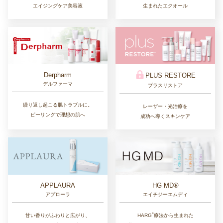
エイジングケア美容液
生まれたエクオール
Derpharm
PLUS RESTORE
デルファーマ
プラスリストア
繰り返し起こる肌トラブルに。
レーザー・光治療を
ピーリングで理想の肌へ
成功へ導くスキンケア
APPLAURA
HG MD®
アプローラ
エイチジーエムディ
®︎
甘い香りがふわりと広がり、
HARG
療法から生まれた