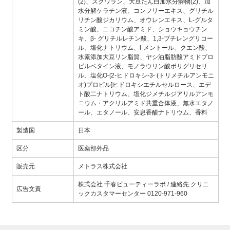
(2)、スクワラン、大豆たん白加水分解物(2)、加
水分解ケラチン液、コンフリーエキス、グリチル
リチン酸ジカリウム、オウレンエキス、L-グルタ
ミン酸、ニコチン酸アミド、ショウキョウチン
キ、β- グリチルレチン酸、1,3-ブチレングリコー
ル、塩化ナトリウム、l-メントール、クエン酸、
水素添加大豆リン脂質、ヤシ油脂肪酸アミドプロ
ピルベタイン液、モノラウリン酸ポリグリセリ
ル、塩化O-[2-ヒドロキシ-3- (トリメチルアンモニ
オ)プロピル]ヒドロキシエチルセルロース、エデ
ト酸二ナトリウム、塩化ジメチルジアリルアンモ
ニウム・アクリルアミド共重合体液、無水エタノ
ール、エタノール、安息香酸ナトリウム、香料
製造国
日本
区分
医薬部外品
販売元
メトラス株式会社
株式会社 千春ビューティーラボ / 連絡先:クリニ
広告文責
ックカスタマーセンター 0120-971-960