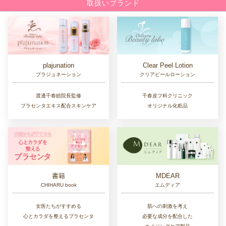
取扱いブランド
Clear Peel Lotion
plajunation
クリアピールローション
プラジュネーション
千春皮フ科クリニック
渡邊千春総院長監修
オリジナル化粧品
プラセンタエキス配合スキンケア
書籍
MDEAR
CHIHARU book
エムディア
女医たちがすすめる
肌への刺激を考え
心とカラダを整えるプラセンタ
必要な成分を配合した