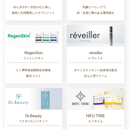
ゆらぎやすい女性の心と体に、
乳酸ピーリングで、
医師と共同開発したサプリメント
顔・全身に艶のある透明感を
RegenSkin
réveiller
リジェンスキン
レヴェイエ
ヒト臍帯血細胞順化培養液
ボツリヌストキシン由来成分配合
配合コスメ
目もと用クリーム
Dr.Beauty
HIFU TIME
ドクタービューティー
ヒフタイム