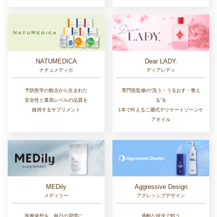
NATUMEDICA
Dear LADY.
ナチュメディカ
ディアレディ
予防医学の観点から生まれた
専門医監修の“洗う・うるおす・整え
安全性と最高レベルの品質を
る”を
維持するサプリメント
1本で叶える二層式デリケートゾーンケ
アオイル
MEDily
Aggressive Design
メディリー
アグレッシブデザイン
医療発想を、毎日の習慣に。
過酷な状況で戦う