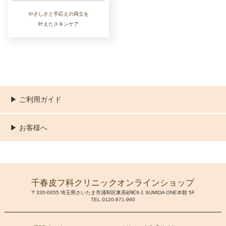
やさしさと手応えの両立を
叶えたスキンケア
▶︎ ご利用ガイド
ご利用ガイド
決済／配送／送料について
取り扱い商品一覧
顧客情報の取扱について
特定商取引法の表記
▶︎ お客様へ
新規会員登録
MYページ
買い物カゴ
よくあるご質問
お問い合わせ
千春皮フ科クリニックオンラインショップ
〒330-0055 埼玉県さいたま市浦和区東高砂町9-1 SUMIDA ONE本館 5F
TEL.0120-971-960