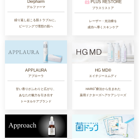
Derpharm
PLUS RESTORE
デルファーマ
プラスリストア
繰り返し起こる肌トラブルに。
レーザー・光治療を
ピーリングで理想の肌へ
成功へ導くスキンケア
APPLAURA
HG MD®
アプローラ
エイチジーエムディ
®︎
甘い香りがふわりと広がり、
HARG
療法から生まれた
あなたの魅力を引き出す
薬用ドクターズヘアケアシリーズ
トータルケアブランド