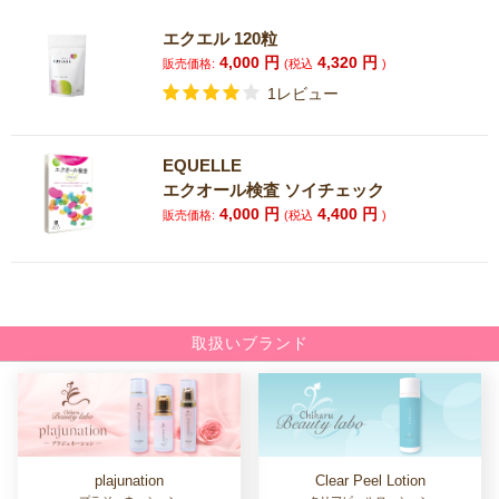
エクエル 120粒
4,000
円
4,320
円
販売価格:
(税込
)
1レビュー
EQUELLE
エクオール検査 ソイチェック
4,000
円
4,400
円
販売価格:
(税込
)
取扱いブランド
Clear Peel Lotion
plajunation