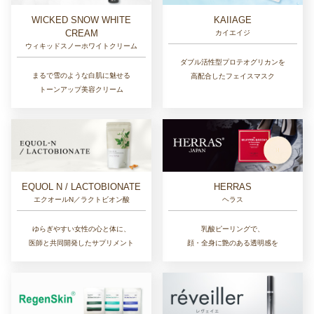
WICKED SNOW WHITE
KAIIAGE
CREAM
カイエイジ
ウィキッドスノーホワイトクリーム
ダブル活性型プロテオグリカンを
まるで雪のような白肌に魅せる
高配合したフェイスマスク
トーンアップ美容クリーム
EQUOL N / LACTOBIONATE
HERRAS
エクオールN／ラクトビオン酸
ヘラス
ゆらぎやすい女性の心と体に、
乳酸ピーリングで、
医師と共同開発したサプリメント
顔・全身に艶のある透明感を