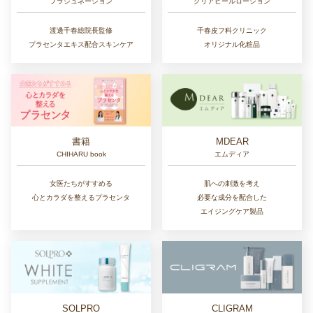
クリアピールローション
プラジュネーション
千春皮フ科クリニック
渡邊千春総院長監修
オリジナル化粧品
プラセンタエキス配合スキンケア
書籍
MDEAR
CHIHARU book
エムディア
女医たちがすすめる
肌への刺激を考え
心とカラダを整えるプラセンタ
必要な成分を配合した
エイジングケア製品
SOLPRO
CLIGRAM