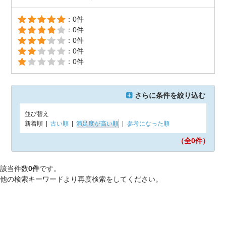
：0件
：0件
：0件
：0件
：0件
さらに条件を絞り込む
並び替え
新着順
|
古い順
|
満足度が高い順
|
参考になった順
（全0
件）
該当件数
0件
です。
他の検索キーワードより再度検索をしてください。