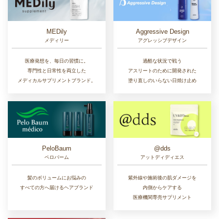
MEDily
Aggressive Design
メディリー
アグレッシブデザイン
医療発想を、毎日の習慣に。
過酷な状況で戦う
専門性と日常性を両立した
アスリートのために開発された
メディカルサプリメントブランド。
塗り直しのいらない日焼け止め
PeloBaum
@dds
ペロバーム
アットディディエス
髪のボリュームにお悩みの
紫外線や施術後の肌ダメージを
すべての方へ届けるヘアブランド
内側からケアする
医療機関専売サプリメント