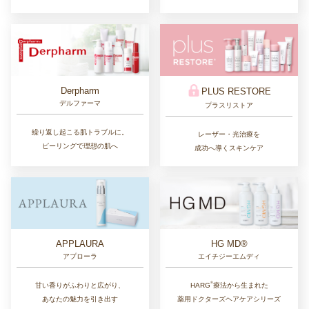
Derpharm
PLUS RESTORE
デルファーマ
プラスリストア
繰り返し起こる肌トラブルに。
レーザー・光治療を
ピーリングで理想の肌へ
成功へ導くスキンケア
APPLAURA
HG MD®
アプローラ
エイチジーエムディ
®︎
甘い香りがふわりと広がり、
HARG
療法から生まれた
あなたの魅力を引き出す
薬用ドクターズヘアケアシリーズ