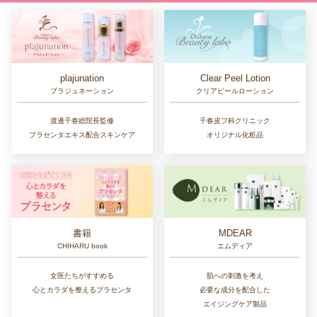
Clear Peel Lotion
plajunation
クリアピールローション
プラジュネーション
千春皮フ科クリニック
渡邊千春総院長監修
オリジナル化粧品
プラセンタエキス配合スキンケア
書籍
MDEAR
CHIHARU book
エムディア
女医たちがすすめる
肌への刺激を考え
心とカラダを整えるプラセンタ
必要な成分を配合した
エイジングケア製品