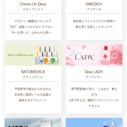
Chrono Un Deux
AMEDIO+
クロノ アンドゥ
アメディオ
アゼライン酸配合スキンケア
美容液とフェイスマスクの併用で
毛穴・皮脂くりかえすトラブルに。
肌を育てる新しいスキンケア
均一な美しさ、なめらかな肌へ。
NATUMEDICA
Dear LADY.
ナチュメディカ
ディアレディ
予防医学の観点から生まれた
専門医監修の“洗う・うるおす・整え
安全性と最高レベルの品質を
る”を
維持するサプリメント
1本で叶える二層式デリケートゾーンケ
アオイル