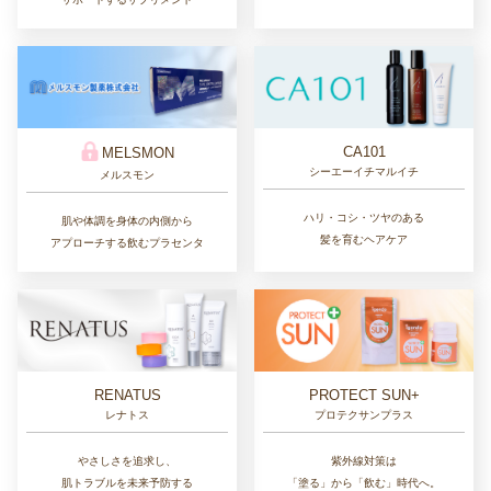
CA101
MELSMON
シーエーイチマルイチ
メルスモン
ハリ・コシ・ツヤのある
肌や体調を身体の内側から
髪を育むヘアケア
アプローチする飲むプラセンタ
RENATUS
PROTECT SUN+
レナトス
プロテクサンプラス
やさしさを追求し、
紫外線対策は
肌トラブルを未来予防する
「塗る」から「飲む」時代へ。