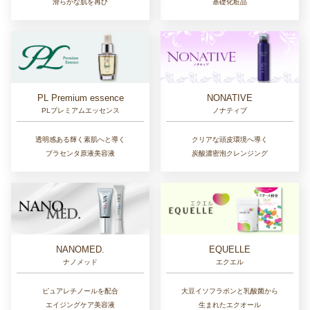
滑らかな肌を再び
基礎化粧品
NONATIVE
PL Premium essence
ノナティブ
PLプレミアムエッセンス
クリアな頭皮環境へ導く
透明感ある輝く素肌へと導く
炭酸濃密泡クレンジング
プラセンタ原液美容液
NANOMED.
EQUELLE
ナノメッド
エクエル
ピュアレチノールを配合
大豆イソフラボンと乳酸菌から
エイジングケア美容液
生まれたエクオール