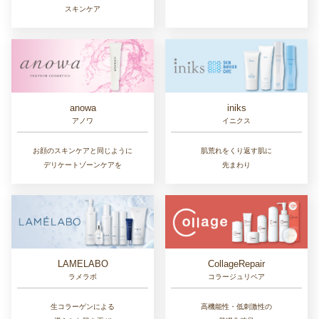
スキンケア
anowa
iniks
アノワ
イニクス
お顔のスキンケアと同じように
肌荒れをくり返す肌に
デリケートゾーンケアを
先まわり
LAMELABO
CollageRepair
ラメラボ
コラージュリペア
生コラーゲンによる
高機能性・低刺激性の