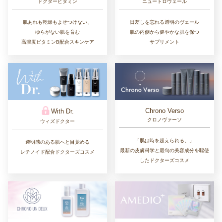
ドクタービタミン
ニュートロヴェール
肌あれも乾燥もよせつけない、
日差しを忘れる透明のヴェール
ゆらがない肌を育む
肌の内側から健やかな肌を保つ
高濃度ビタミンB配合スキンケア
サプリメント
Chrono Verso
With Dr.
クロノヴァーソ
ウィズドクター
「肌は時を超えられる。」
透明感のある肌へと目覚める
最新の皮膚科学と最旬の美容成分を駆使
レチノイド配合ドクターズコスメ
したドクターズコスメ