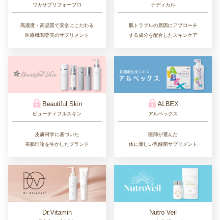
ワカサプリフォープロ
ナディカル
高濃度・高品質で安全にこだわる
肌トラブルの原因にアプローチ
医療機関専売のサプリメント
する成分を配合したスキンケア
Beautiful Skin
ALBEX
ビューティフルスキン
アルベックス
皮膚科学に基づいた
医師が選んだ
美肌理論を生かしたブランド
体に優しい乳酸菌サプリメント
Dr.Vitamin
Nutro Veil