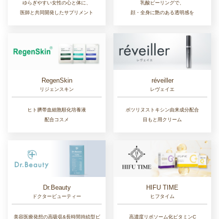
ゆらぎやすい女性の心と体に、
乳酸ピーリングで、
医師と共同開発したサプリメント
顔・全身に艶のある透明感を
RegenSkin
réveiller
リジェンスキン
レヴェイエ
ヒト臍帯血細胞順化培養液
ボツリヌストキシン由来成分配合
配合コスメ
目もと用クリーム
Dr.Beauty
HIFU TIME
ドクタービューティー
ヒフタイム
美容医療発想の高吸収&長時間持続型ビ
高濃度リポソーム化ビタミンC