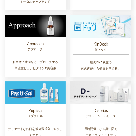
トータルケアブランド
Approach
KinDock
アプローチ
菌ドック
肌全体に隙間なくアプローチする
腸内DNA検査で
高濃度ピュアビタミンC美容液
体の内側から健康を考える。
D series
Peptisal
デオドラントシリーズ
ペプチサル
長時間気になる臭い防ぐ
デリケートなお口を低刺激成分でやさし
デオドラントアイテム
くケアし