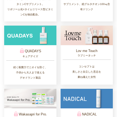
タミンCサプリメント。
サプリメント、総グルタチオン100㎎含
リポソーム化×タイムリリース型ビタミ
有ドリンク
ンCを独自配合。
Lov me Touch
QUADAYS
ラブミータッチ
キュアデイズ
コンセプトは
続く殺菌力でニオイを防ぐ、
美しさと自立した意志を
子供から大人まで使える
兼ね備えた女性
デオドラント製品
Wakasapri for Pro.
NADICAL