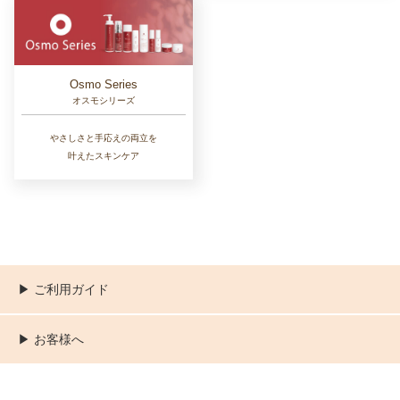
Osmo Series
オスモシリーズ
やさしさと手応えの両立を
叶えたスキンケア
▶︎ ご利用ガイド
ご利用ガイド
決済／配送／送料について
取り扱い商品一覧
顧客情報の取扱について
特定商取引法の表記
▶︎ お客様へ
新規会員登録
MYページ
買い物カゴ
よくあるご質問
お問い合わせ