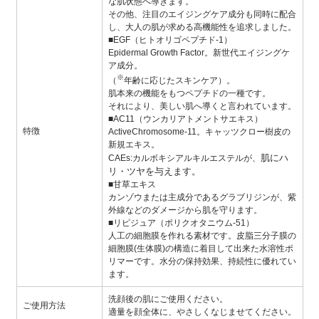
な肌状態へ導きます。
その他、注目のエイジングケア成分も同時に配合
し、大人の肌が求める高機能性を追求しました。
■EGF（ヒトオリゴペプチド-1）
Epidermal Growth Factor。新世代エイジングケ
ア成分。
※
（
年齢に応じたスキンケア）。
肌本来の機能をもつペプチドの一種です。
それにより、美しい肌へ導くと言われています。
■AC11（ウンカリアトメントサエキス）
特徴
ActiveChromosome-11。キャッツクロー樹皮の
新規エキス。
肌にハ
CAEs:カルボキシアルキルエステルが、
リ・ツヤを与えます。
■甘草エキス
カンゾウまたは主成分であるグラブリジンが、紫
外線などのダメージから肌を守ります。
■リピジュア（ポリクオタニウム-51）
人工の細胞膜を作れる素材です。皮脂三分子膜の
細胞膜(生体膜)の構造に着目して出来た水溶性ポ
リマーです。水分の保持効果、持続性に優れてい
ます。
洗顔後の肌にご使用ください。
ご使用方法
適量を顔全体に、やさしくなじませてください。