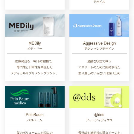
アオイル
MEDily
Aggressive Design
メディリー
アグレッシブデザイン
医療発想を、毎日の習慣に。
過酷な状況で戦う
専門性と日常性を両立した
アスリートのために開発された
メディカルサプリメントブランド。
塗り直しのいらない日焼け止め
PeloBaum
@dds
ペロバーム
アットディディエス
髪のボリュームにお悩みの
紫外線や施術後の肌ダメージを