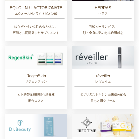
EQUOL N / LACTOBIONATE
HERRAS
エクオールN／ラクトビオン酸
ヘラス
ゆらぎやすい女性の心と体に、
乳酸ピーリングで、
医師と共同開発したサプリメント
顔・全身に艶のある透明感を
RegenSkin
réveiller
リジェンスキン
レヴェイエ
ヒト臍帯血細胞順化培養液
ボツリヌストキシン由来成分配合
配合コスメ
目もと用クリーム