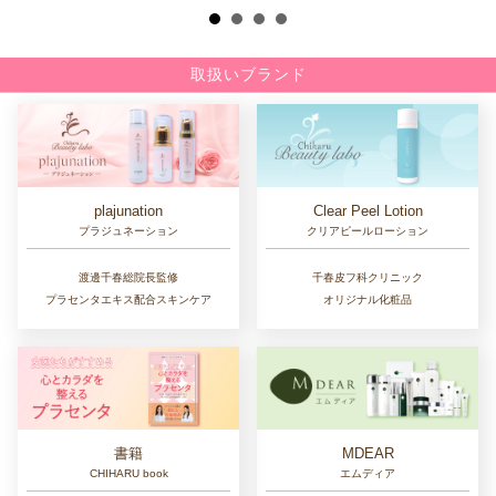
取扱いブランド
Clear Peel Lotion
plajunation
クリアピールローション
プラジュネーション
千春皮フ科クリニック
渡邊千春総院長監修
オリジナル化粧品
プラセンタエキス配合スキンケア
書籍
MDEAR
CHIHARU book
エムディア