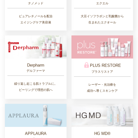
ナノメッド
エクエル
ピュアレチノールを配合
大豆イソフラボンと乳酸菌から
エイジングケア美容液
生まれたエクオール
Derpharm
PLUS RESTORE
デルファーマ
プラスリストア
繰り返し起こる肌トラブルに。
レーザー・光治療を
ピーリングで理想の肌へ
成功へ導くスキンケア
APPLAURA
HG MD®