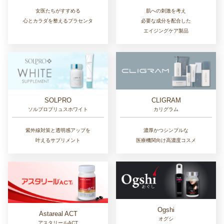
女医たちがすすめる
肌への刺激を考え
心とカラダを整えるプラセンタ
必要な成分を配合した
エイジングケア製品
SOLPRO
CLIGRAM
ソルプロプリュスホワイト
カリグラム
紫外線対策と透明感アップを
濃厚かつシンプルな
叶えるサプリメント
医療機関向け高濃度コスメ
Ogshi
Astareal ACT
オグシ
アスタリールACT