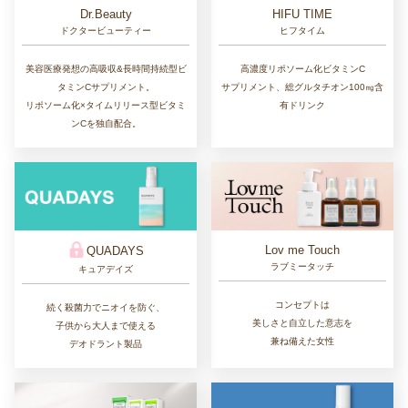
Dr.Beauty
HIFU TIME
ドクタービューティー
ヒフタイム
美容医療発想の高吸収&長時間持続型ビ
高濃度リポソーム化ビタミンC
タミンCサプリメント。
サプリメント、総グルタチオン100㎎含
リポソーム化×タイムリリース型ビタミ
有ドリンク
ンCを独自配合。
Lov me Touch
QUADAYS
ラブミータッチ
キュアデイズ
コンセプトは
続く殺菌力でニオイを防ぐ、
美しさと自立した意志を
子供から大人まで使える
兼ね備えた女性
デオドラント製品