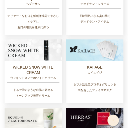
デオドラントシリーズ
ペプチサル
長時間気になる臭い防ぐ
デリケートなお口を低刺激成分でやさし
デオドラントアイテム
くケアし
お口の環境を健康に保つ
WICKED SNOW WHITE
KAIIAGE
CREAM
カイエイジ
ウィキッドスノーホワイトクリーム
ダブル活性型プロテオグリカンを
まるで雪のような白肌に魅せる
高配合したフェイスマスク
トーンアップ美容クリーム