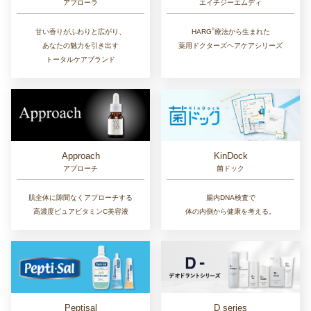
アプローラ
エイチジーエムディ
®︎
甘い香りがふわりと広がり、
HARG
療法から生まれた
あなたの魅力を引き出す
薬用ドクターズヘアケアシリーズ
トータルケアブランド
Approach
KinDock
アプローチ
菌ドック
肌全体に隙間なくアプローチする
腸内DNA検査で
高濃度ピュアビタミンC美容液
体の内側から健康を考える。
D series
Peptisal