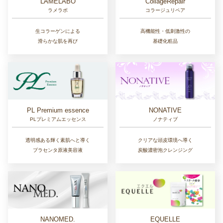
LAMELABO
CollageRepair
ラメラボ
コラージュリペア
生コラーゲンによる
高機能性・低刺激性の
滑らかな肌を再び
基礎化粧品
NONATIVE
PL Premium essence
ノナティブ
PLプレミアムエッセンス
クリアな頭皮環境へ導く
透明感ある輝く素肌へと導く
炭酸濃密泡クレンジング
プラセンタ原液美容液
NANOMED.
EQUELLE