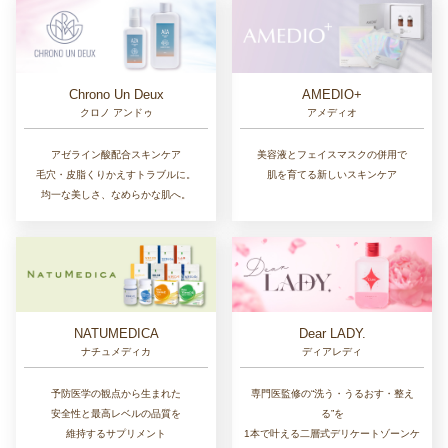
Chrono Un Deux
AMEDIO+
クロノ アンドゥ
アメディオ
アゼライン酸配合スキンケア
美容液とフェイスマスクの併用で
毛穴・皮脂くりかえすトラブルに。
肌を育てる新しいスキンケア
均一な美しさ、なめらかな肌へ。
NATUMEDICA
Dear LADY.
ナチュメディカ
ディアレディ
予防医学の観点から生まれた
専門医監修の“洗う・うるおす・整え
安全性と最高レベルの品質を
る”を
維持するサプリメント
1本で叶える二層式デリケートゾーンケ