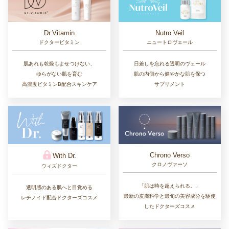
Dr.Vitamin
Nutro Veil
ドクタービタミン
ニュートロヴェール
肌あれも乾燥もよせつけない、
日差しを忘れる透明のヴェール
ゆらがない肌を育む
肌の内側から健やかな肌を保つ
高濃度ビタミンB配合スキンケア
サプリメント
Chrono Verso
With Dr.
クロノヴァーソ
ウィズドクター
「肌は時を超えられる。」
透明感のある肌へと目覚める
最新の皮膚科学と最旬の美容成分を駆使
レチノイド配合ドクターズコスメ
したドクターズコスメ