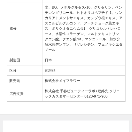
水、BG、メチルグルセス-10、グリセリン、ペン
チレングリコール、ヒトオリゴペプチド-1、ウン
カリアトメントサエキス、カンゾウ根エキス、ア
スコルビルグルコシド、アーチチョーク葉エキ
成分
ス、ポリクオタニウム-51、グリコシルトレハロ
ース、水溶性コラーゲン、マルトデキストリン、
クエン酸、クエン酸Na、マンニトール、加水分
解水添デンプン、リゾレシチン、フェノキシエタ
ノール
製造国
日本
区分
化粧品
販売元
株式会社メイフラワー
株式会社 千春ビューティーラボ / 連絡先:クリニ
広告文責
ックカスタマーセンター 0120-971-960