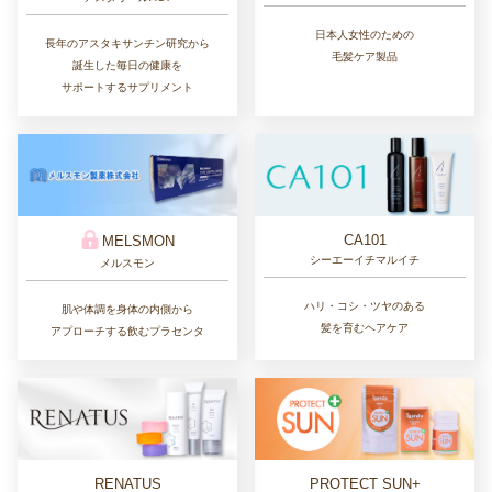
日本人女性のための
長年のアスタキサンチン研究から
毛髪ケア製品
誕生した毎日の健康を
サポートするサプリメント
CA101
MELSMON
シーエーイチマルイチ
メルスモン
ハリ・コシ・ツヤのある
肌や体調を身体の内側から
髪を育むヘアケア
アプローチする飲むプラセンタ
RENATUS
PROTECT SUN+