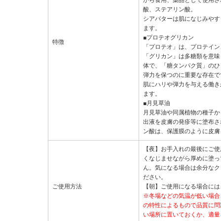
酸、ステアリン酸。
シアバターは肌になじみやす
ます。
■プロテオグリカン
特徴
「プロテオ」は、プロテイン
「グリカン」は多糖類を意味
体で、「糖タンパク質」のひ
弾力を保つのに重要な存在で
肌にハリや弾力を与える働き
ます。
■月見草油
月見草油や同属植物の種子か
出液を皮膚の発疹等に塗布さ
ン酸は、保護膜のように皮膚
【夜】お手入れの最後にご使
くなじませながら厚めに塗っ
ん。気になる場合は余分なク
ださい。
ご使用方法
【朝】ご使用になる場合には
※冬場などの気温が低い場合
の特性によるもので品質に問
い場所に置いておくか、適量