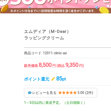
エムディア（MｰDear）
ラッピングクリーム
商品コード:
12011-clinic-az
8,500
9,350
販売価格
円 (税込
円)
85
ポイント還元
pt
レビューを見る
5.00
(2件)
1～5日以内に発送予定。（土日祝除く）