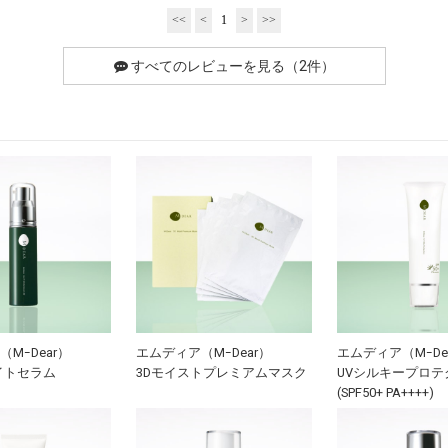
<<
<
1
>
>>
すべてのレビューを見る（2件）
MｰDear）
エムディア（MｰDear）
エムディア（MｰDe
ワイトセラム
3Dモイストプレミアムマスク
UVシルキープロテ
(SPF50+ PA++++)