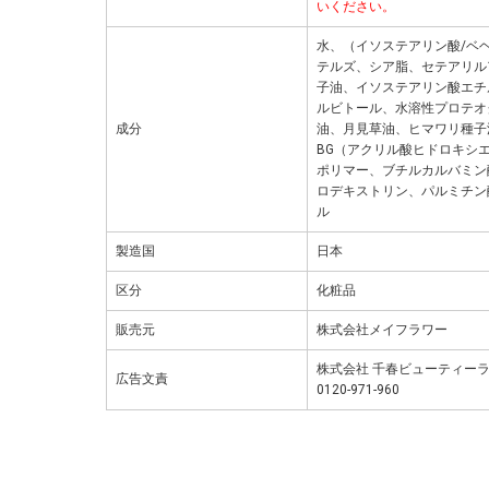
いください。
水、（イソステアリン酸/ベヘ
テルズ、シア脂、セテアリル
子油、イソステアリン酸エチ
ルビトール、水溶性プロテオ
成分
油、月見草油、ヒマワリ種子油
BG（アクリル酸ヒドロキシ
ポリマー、ブチルカルバミン
ロデキストリン、パルミチン
ル
製造国
日本
区分
化粧品
販売元
株式会社メイフラワー
株式会社 千春ビューティーラ
広告文責
0120-971-960