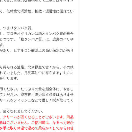
く、低粘度で潤滑性、拡散・浸透性に優れてい
、つまりタンパク質。
し、プロテオグリカンは糖とタンパク質の複合
とつです。「糖タンパク質」は、皮膚のハリや
す。
があり、ヒアルロン酸以上の高い保水力があり
ら得られる油脂。北米原産で古くから、その抽
れていました。月見草油中に存在するγ-リノレ
を守ります。
用ください。たっぷりの量を顔全体に、やさし
てください。塗布後、洗い流す必要はありませ
リームをティッシュなどで優しく拭き取ってく
、薄くなじませてください。
、クリームが固くなることがございます。商品
題はございません。ご使用前は、なるべく暖か
を手に取り体温で温めて柔らかくしてからお使