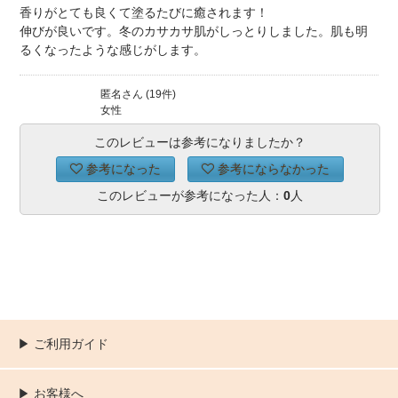
香りがとても良くて塗るたびに癒されます！
伸びが良いです。冬のカサカサ肌がしっとりしました。肌も明
るくなったような感じがします。
匿名さん (19件)
女性
このレビューは参考になりましたか？
参考になった
参考にならなかった
このレビューが参考になった人：
0
人
▶︎ ご利用ガイド
ご利用ガイド
決済／配送／送料について
取り扱い商品一覧
顧客情報の取扱について
特定商取引法の表記
▶︎ お客様へ